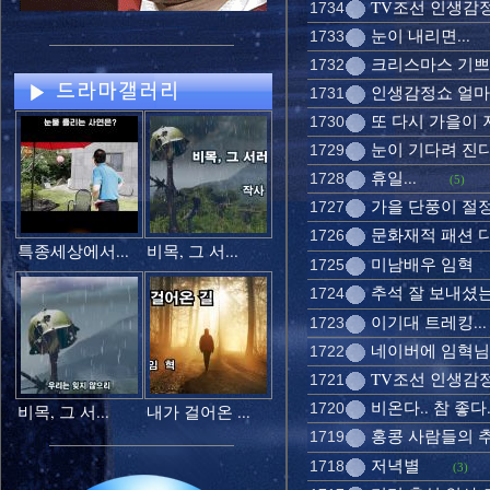
TV조선 인생감
1734
눈이 내리면...
1733
크리스마스 기쁘다 
1732
인생감정쇼 얼마
1731
또 다시 가을이
1730
눈이 기다려 진
1729
휴일...
1728
(5)
가을 단풍이 절정
1727
문화재적 패션 
1726
특종세상에서...
비목, 그 서...
미남배우 임혁
1725
추석 잘 보내셨
1724
이기대 트레킹...
1723
네이버에 임혁님
1722
TV조선 인생감정
1721
비온다.. 참 좋다.
1720
비목, 그 서...
내가 걸어온 ...
홍콩 사람들의 
1719
저녁별
1718
(3)