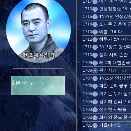
미리 추석 인사 드
1717
인생감정쇼 2회
1716
TV조선 인생감
1715
소나무 인운이 
1714
비를 그리다
1713
하루가 짧아지다
1712
2013중드 당산
1711
생과 사의 순간 
1710
제 2회 대한민국
1709
관리자님
1708
(1)
TV조선 인생감정
1707
파란 눈의 쿵푸
1706
거기는 누가 살고
1705
감기에 걸리고 
1704
신기한 사탕들
1703
화제의 중드 중
1702
가을이네요
1701