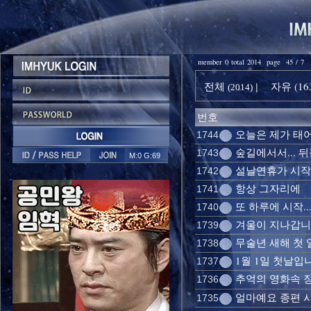
member 0 total 2014 page 45 / 7
전체
자유 (16
|
(2014)
번호
오늘은 제가 태
1744
숲길에서서... 뒤
1743
M:0 G:69
설날연휴가 시
1742
항상 그자리에
1741
또 하루에 시작..
1740
겨울이 지나갑니다
1739
무술년 새해 첫 일
1738
1월 1일 첫날입
1737
추억의 영화속 장
1736
얼마예요 종편 
1735