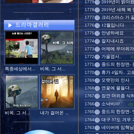
2019년이 밝아
1779
2019년 새해 
1778
크리스마스 가 
1777
12월입니다
1776
안녕하세요
1775
잘지내시죠
1774
어제에 무더위가 
1773
가을엽서..
1772
(5
중드의 한장면- 
1771
특종세상에서...
비목, 그 서...
휴가 4일차.. 고
1770
오랫만의 인사
1769
연꽃에 물들다...
1768
잠깐 더위좀 식
1767
소낙비////
1766
(2)
중드의 한장면- 
1765
비목, 그 서...
내가 걸어온 ...
대구 37도 겨우 
1764
네이버에 임혁님 
1763