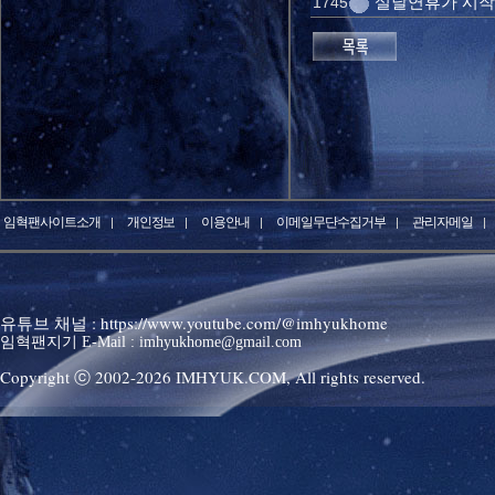
설날연휴가 시
1745
임혁팬사이트소개
개인정보
이용안내
이메일무단수집거부
관리자메일
유튜브 채널 : https://www.youtube.com/@imhyukhome
임혁팬지기 E-Mail : imhyukhome@gmail.com
Copyright ⓒ 2002-
2026
IMHYUK.COM,
All rights reserved.