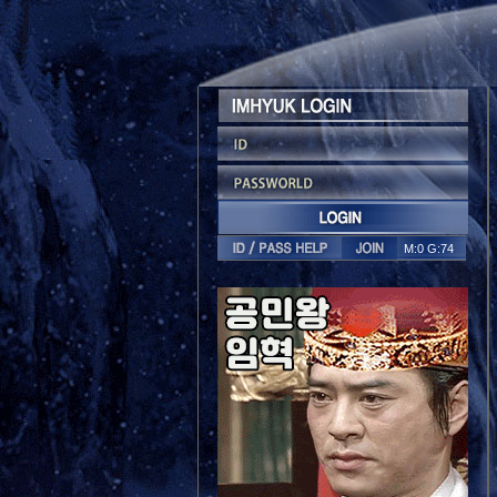
M:0 G:74