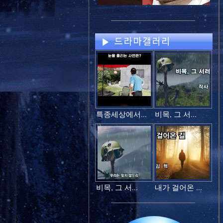
특종세상에서...
비목, 그 서...
비목, 그 서...
내가 걸어온 ...