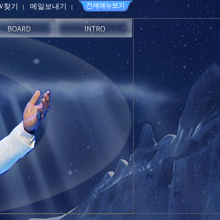
PW찾기
메일보내기