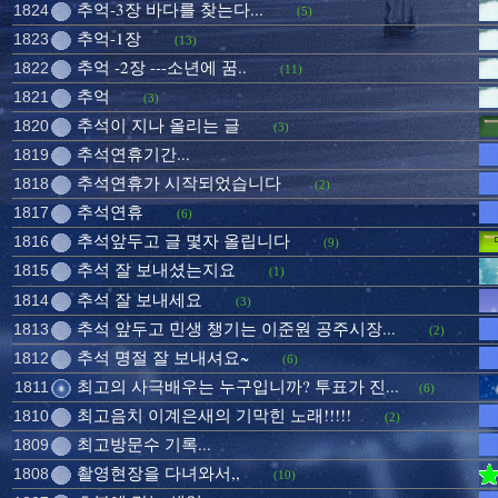
추억-3장 바다를 찾는다...
1824
(5)
추억-1장
1823
(13)
추억 -2장 ---소년에 꿈..
1822
(11)
추억
1821
(3)
추석이 지나 올리는 글
1820
(3)
추석연휴기간...
1819
추석연휴가 시작되었습니다
1818
(2)
추석연휴
1817
(6)
추석앞두고 글 몇자 올립니다
1816
(9)
추석 잘 보내셨는지요
1815
(1)
추석 잘 보내세요
1814
(3)
추석 앞두고 민생 챙기는 이준원 공주시장...
1813
(2)
추석 명절 잘 보내셔요~
1812
(6)
최고의 사극배우는 누구입니까? 투표가 진...
1811
(6)
최고음치 이계은새의 기막힌 노래!!!!!
1810
(2)
최고방문수 기록...
1809
촬영현장을 다녀와서,,
1808
(10)