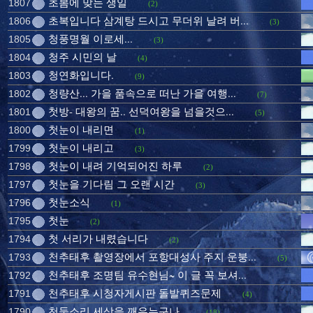
초봄에 맞는 생일
1807
(2)
초복입니다 삼계탕 드시고 무더위 날려 버...
1806
(3)
청풍명월 이로세...
1805
(3)
청주 시민의 날
1804
(4)
청연화입니다.
1803
(9)
청량산... 가을 품속으로 떠난 가을 여행...
1802
(7)
첫방- 대왕의 꿈.. 선덕여왕을 넘을것으...
1801
(5)
첫눈이 내리면
1800
(1)
첫눈이 내리고
1799
(3)
첫눈이 내려 기억되어진 하루
1798
(2)
첫눈을 기다림 그 오랜 시간
1797
(3)
첫눈소식
1796
(1)
첫눈
1795
(2)
첫 서리가 내렸습니다
1794
(2)
천추태후 촬영장에서 포항대성사 주지 운붕...
1793
(5)
천추태후 조명팀 유수현님~ 이 글 꼭 보셔...
1792
천추태후 시청자게시판 돌발퀴즈문제
1791
(4)
천둥소리 세상을 깨우는구나..
1790
(18)