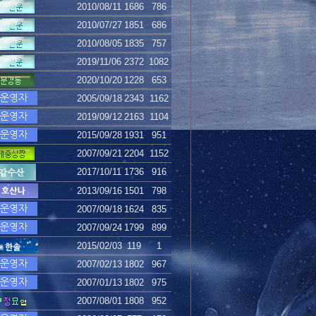
2010/08/11
1686
786
2010/07/27
1851
686
2010/08/05
1835
757
2019/11/06
2372
1082
2020/10/20
1228
653
2005/09/18
2343
1162
2019/09/12
2163
1104
2015/09/28
1931
951
2007/09/21
2204
1152
2017/10/11
1736
916
2013/09/16
1501
798
2007/09/18
1624
835
2007/09/24
1799
899
2015/02/03
119
1
2007/02/13
1802
967
2007/01/13
1802
975
2007/08/01
1808
952