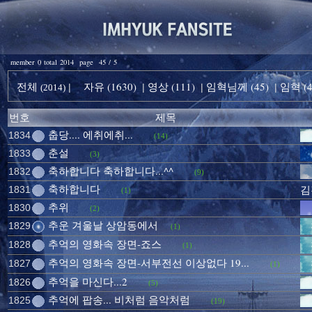
member 0 total 2014 page 45 / 5
전체
자유 (1630)
영상 (111)
임혁님께 (45)
임혁 (4
|
|
|
|
(2014)
번호
제목
춥당.... 에취에취...
1834
(14)
춘설
1833
(3)
축하합니다 축하합니다...^^
1832
(9)
축하합니다
1831
김
(1)
추위
1830
(2)
추운 겨울날 상암동에서
1829
(1)
추억의 영화속 장면-죠스
1828
(1)
추억의 영화속 장면-서부전선 이상없다 19...
1827
(1)
추억을 마신다...2
1826
(5)
추억에 팝송... 비처럼 음악처럼
1825
(19)