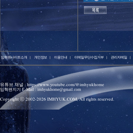
임혁팬사이트소개
개인정보
이용안내
이메일무단수집거부
관리자메일
유튜브 채널 : https://www.youtube.com/@imhyukhome
임혁팬지기 E-Mail : imhyukhome@gmail.com
Copyright ⓒ 2002-
2026
IMHYUK.COM,
All rights reserved.