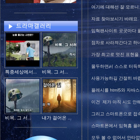
여기에 대해선 잘 모르니.
자료 찾아보시기 바래요.
임혁팬사이트 곳곳마다 
점차로 사라져간다고 하네
가장 최고로 멋진 표현을 
몰두하면서 스스로 터득하
특종세상에서...
비목, 그 서...
사용가능하길 간절히 바
플레시를 html5와 자
이건 제가 아직 시도 안
그리고 스마트폰으로 접속
비목, 그 서...
내가 걸어온 ...
스마트폰에서 임혁홈 플
모두 볼 수 없어서 안타