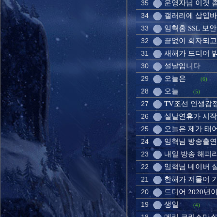
운영자님 이것 
35
갤러리에 삽입
34
임혁홈 SSL 보
33
끝없이 회자되고
32
새해가 드디어 
31
설날입니다
30
오늘은
29
(6)
오늘
28
(5)
TV조선 인생감
27
설날연휴가 시
26
오늘은 제가 태
25
임혁님 방송출연
24
내일 방송 해피
23
임혁님 네이버 
22
한해가 저물어 
21
드디어 2020년
20
생일
19
(4)
메리 크리스마스!