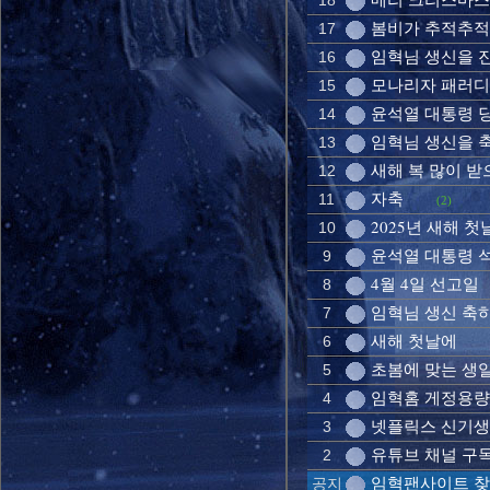
18
봄비가 추적추적
17
임혁님 생신을 
16
모나리자 패러디
15
윤석열 대통령 
14
임혁님 생신을 
13
새해 복 많이 
12
자축
11
(2)
2025년 새해 첫
10
윤석열 대통령 
9
4월 4일 선고일
8
임혁님 생신 축
7
새해 첫날에
6
초봄에 맞는 생
5
임혁홈 게정용량
4
넷플릭스 신기
3
유튜브 채널 구
2
임혁팬사이트 찾
공지