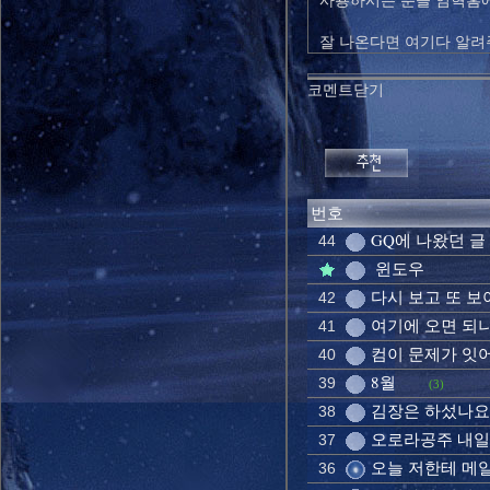
사용하시는 분들 임혁홈에
잘 나온다면 여기다 알려
코멘트닫기
번호
GQ에 나왔던 글
44
윈도우
다시 보고 또 보
42
여기에 오면 되
41
컴이 문제가 잇
40
8월
39
(3)
김장은 하섰나요
38
오로라공주 내일
37
오늘 저한테 메일
36