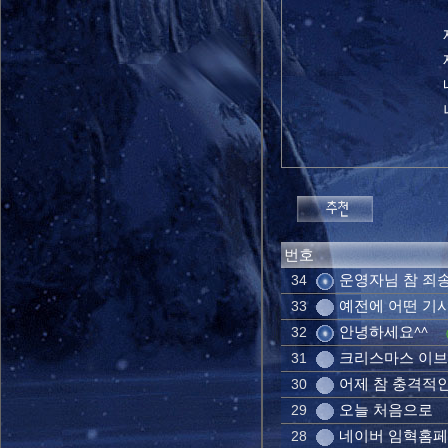
번호
운영자님 참 죄
34
예전에 어떤 기
33
안녕하세요^^
32
크리스마스 이
31
어제 참 충격적인
30
오늘 처음으로
29
네이버 임혁홈
28