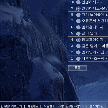
안녕하세요~
10
안녕하세요~운영
9
저기 물어볼게 있
8
오류문제 천천히
7
임혁홈페이지
6
끝이 없다
5
임혁홈페이지는
4
길은 멀어도 마
3
임혁연기가 참으
2
나혼자 조용히 
1
임혁팬사이트소개
개인정보
이용안내
이메일무단수집거부
관리자메일