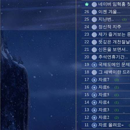
네이버 임혁홈 
이젠 겨울...
26
지난번..
25
(1)
정신적 지주
24
제가 즐겨보는 중
23
뜻깊은 개천절날에
22
신돈을 보면서..
21
추석연휴기간...
20
국제도메인 문제
19
그 새벽이란 드라
18
자료7
17
(3)
자료6
16
(1)
자료5
15
(1)
자료4
14
(1)
자료3
13
(1)
자료2
12
(2)
자료 올려요~
11