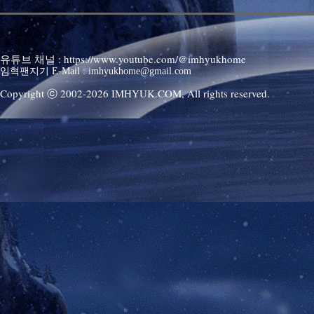
유튜브 채널 : https://www.youtube.com/@imhyukhome
임혁팬지기 E-Mail : imhyukhome@gmail.com
Copyright ⓒ 2002-
2026
IMHYUK.COM,
All rights reserved.