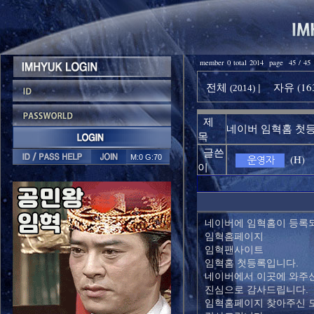
member 0 total 2014 page 45 / 45
전체
자유 (16
|
(2014)
제
네이버 임혁홈 첫
목
글쓴
(H)
M:0 G:70
이
네이버에 임혁홈이 등록되
임혁홈페이지
임혁팬사이트
임혁홈 첫등록입니다.
네이버에서 이곳에 와주
진심으로 감사드립니다.
임혁홈페이지 찾아주신 