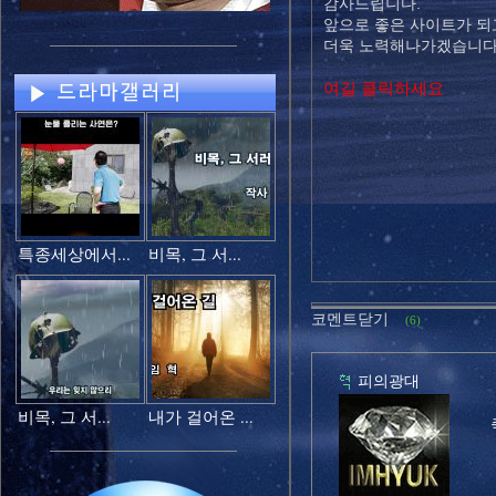
감사드립니다.
앞으로 좋은 사이트가 되
더욱 노력해나가겠습니다
여길 클릭하세요
특종세상에서...
비목, 그 서...
코멘트닫기
(6)
피의광대
비목, 그 서...
내가 걸어온 ...