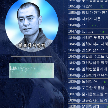
1852
대조영
1851
(7)
정말 대단한 연기
1850
서버가 다운
1849
^^
1848
(1)
fighting
1847
(1)
네티즌 투표가 
1846
임혁아저씨 저
1845
열심히살자 ^^
1844
정말로 수고들 
1843
결선방식을 잘못
1842
임혁팬분들에게
1841
금욜밤의 여유^^
1840
놀러감 ^^
1839
(1)
포근한 토욜날
1838
줄거운토요일 ^^
1837
고뉴스사이트의 
1836
운영장님께
1835