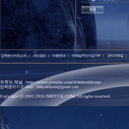
임혁팬사이트소개
개인정보
이용안내
이메일무단수집거부
관리자메일
유튜브 채널 : https://www.youtube.com/@imhyukhome
임혁팬지기 E-Mail : imhyukhome@gmail.com
Copyright ⓒ 2002-
2026
IMHYUK.COM,
All rights reserved.