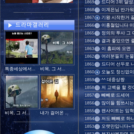
드디어 2위 달성..
1869
이계은님 반가
1868
기왕 시작한거 
1867
이홍철입니다 이
1866
정의의 투사 그 이
1865
결과 좋았으면 
1864
이 홈피에 오면
1863
여러분들의 눈물
1862
드디어 선두로 나
1861
특종세상에서...
비목, 그 서...
오늘도 정신없이
1860
^^ 대중상짱
1859
저 고백을 할 것
1858
빼빼로 드세여
1857
많이들 힘쓰시는데
1856
팬사이트는 임혁님
1855
비목, 그 서...
내가 걸어온 ...
저도 빼빼로 하
1854
오랫만입니다~
1853
부자상봉장면 