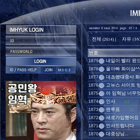
member 0 total 2014 page 45 / 4
전체
자유 (16
|
(2014)
번호
내일이 빨리 왔으면
1879
울아빠 화이삼^^
1878
M:0 G:3
대조영대중사 
1877
고뉴스 사이트 방
1876
아 임혁님 너무멋
1875
인사
1874
(1)
팬투표
1873
(1)
새로가입했어요
1872
인사드림니다
1871
대중상님...
1870
(