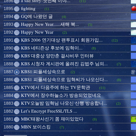
a sad story-첫번쨰 이야...
1896
(11)
fighting
1895
(1)
GQ에 나왔던 글
1894
(4)
Happy New Year......새해 복...
1893
(5)
Happy New Year
1892
(2)
KBS 2006 연기대상 팬투표시 회원가입...
1891
(12)
KBS 네티즌상 후보에 임혁이...
1890
(8)
KBS 대중상 양만춘 걸사비우 인터뷰
1889
KBS 시청자 게시판에 올려진 김법주 님의...
1888
(7)
KBS1 피플세상속으로
1887
운
(2)
KBS1 피플세상속으로 임혁씨가 나오신다...
1886
(8)
KTV에서 다음주에 하는 TV문학관
1885
(11)
KTV에서 장수하늘소가 방송되었었네요
1884
KTV오늘밤 임혁님 나오신 산행 방송합니...
1883
(2)
Let’s Encrypt FreeSSL/TLS ...
1882
MBC태왕사신기 쫌 재미있었다
1881
(9)
MBN 보이스킹
1880
(7)