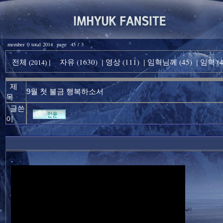
member 0 total 2014 page 45 / 3
전체
자유 (1630)
영상 (111)
임혁님께 (45)
임혁 (4
|
|
|
|
(2014)
제
9월 첫 불금 행복하소서
목
글쓴
이
.