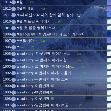
8월
1913
(3)
8월이네요
1912
(5)
93세이신 어머니와 함께 임혁 실제모습
1911
9월 어느날 쉼터에서
1910
(5)
9월 첫 불금 행복하소서
(3)
9월16일부터 방영된다니 더 오래 기;다려...
1908
(1)
9월입니다
1907
(3)
???/
1906
(5)
a sad story -다섯번째 이야기 // ...
1905
(2)
a sad story -세번째 이야기 // 향...
1904
(5)
a sad story-그 마지막 이야기// My...
1903
(5)
a sad story-네번째 이야기/ 가을에...
1902
(10)
a sad story-두번째 이야기// 그해 ...
1901
(4)
a sad story-아홉번쨰 이...
1900
(5)
a sad story-여덟번쨰이...
1899
(4)
a sad story-여섯번쨰 이...
1898
(3)
a sad story-일곱번째 이야기// 꽃...
1897
(5)