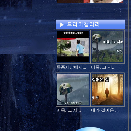
특종세상에서...
비목, 그 서...
비목, 그 서...
내가 걸어온 ...