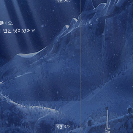
383
했네요.
이 안된 탓이였어요.
요.
378