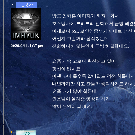
방금 임혁홈 이미지가 깨져나와서
호스팅사에 부랴부랴 전화해서 금방 해결
이제보니 SSL 보안인증서가 제대로 갱신
어쩐지 그럴꺼라 짐작했는데
전화하니까 몇분안에 금방 해결했네요.
2020/9/11, 1:37 pm
요즘 게속 코로나 확산되고 있어
정신이 없네요.
이젠 나이 들수록 알바일도 점점 힘들어서
내년까지만 하고 관둘까 생각하기도 하네
요즘 내가 많이 힘든데
인운님이 올려준 영상과 시가
많이 위안이 되네요.