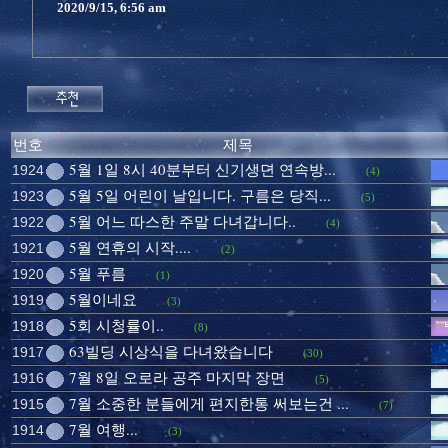
2020/9/15, 6:56 am
번호
제목
5월 1일 8시 40분부터 신기생뎐 연속방...
1924
(4)
5월 5일 어린이 날입니다. 구름은 당직...
1923
(5)
5월 어느 따스한 주말 다녀갑니다..
1922
(4)
5월 연휴의 시작....
1921
(2)
5월 푸름
1920
(1)
5월이네요
1919
(3)
5회 시청률이..
1918
(8)
63빌딩 시상식을 다녀왔습니다
1917
(30)
7월 8일 오로라 공주 마지막 장면
1916
(5)
7월 소중한 분들에게 편지한통 써보는건 ...
1915
(7)
7월 여행...
1914
(3)