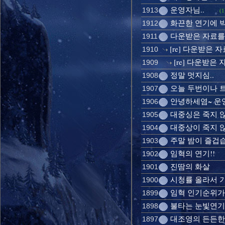
운영자님..
1913
(1
화끈한 연기에 박
1912
다운받은 자료를
1911
[re] 다운받은
1910
[re] 다운받은
1909
정말 멋지심..
1908
오늘 두번이나 
1907
안녕하세염~ 운
1906
대중싱은 죽지 
1905
대중상이 죽지 않
1904
주말 밤이 즐겁습
1903
임혁의 연기!!
1902
진땀의 화살
1901
시청률 올라서 기쁨
1900
임혁 인기순위가
1899
불타는 눈빛연기
1898
대조영의 든든한
1897