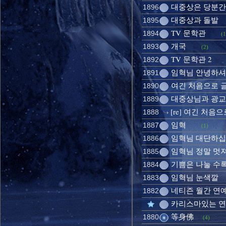
대중상은 당분간 
1896
대중상과 돌발
1895
TV 문학관
1894
(1
개국
1893
(2)
TV 문학관 2
1892
임혁님 안녕하
1891
여긴 처음으로 글
1890
대중상님과 광교
1889
[re] 여긴 처음으
1888
임혁
1887
(1)
임혁님 대단하
1886
임혁님 정말 멋져요
1885
기쁨은 나눌 수록.
1884
임혁님 눈색깔
1883
네티즌 월간 연예
1882
카리스마있는 
等身佛
1880
(4)