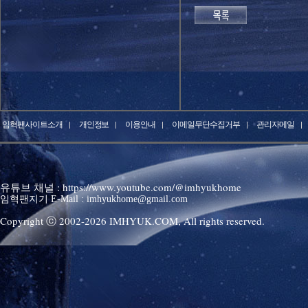
임혁팬사이트소개
개인정보
이용안내
이메일무단수집거부
관리자메일
유튜브 채널 : https://www.youtube.com/@imhyukhome
임혁팬지기 E-Mail : imhyukhome@gmail.com
Copyright ⓒ 2002-
2026
IMHYUK.COM,
All rights reserved.