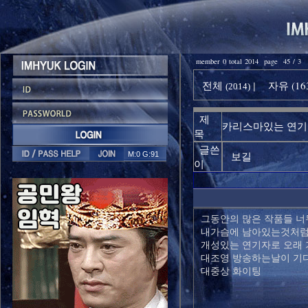
member 0 total 2014 page 45 / 3
전체
자유 (16
|
(2014)
제
카리스마있는 연
목
글쓴
M:0 G:91
보길
이
그동안의 많은 작품들 너
내가슴에 남아있는것처럼
개성있는 연기자로 오래 기
대조영 방송하는날이 기
대중상 화이팅