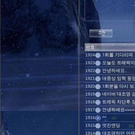
번호
3회를 기다리며
1924
오늘도 트레픽이 
1923
안녕하세요..
1922
대중상 임혁 동
1921
3회분을 다시 보고
1920
네이버 대조영 검색
1919
트레픽 차단후 
1918
안녕하세요~~~
1917
^^
1916
(1)
멋진엔딩
1915
(1)
대조영하던 어제
1914