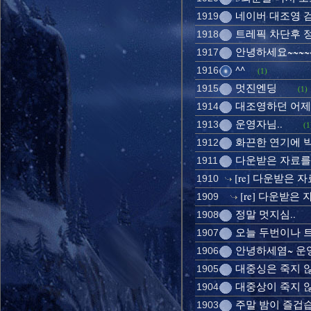
네이버 대조영 검색
1919
트레픽 차단후 
1918
안녕하세요~~~
1917
^^
1916
(1)
멋진엔딩
1915
(1)
대조영하던 어제
1914
운영자님..
1913
(1
화끈한 연기에 박
1912
다운받은 자료를
1911
[re] 다운받은
1910
[re] 다운받은
1909
정말 멋지심..
1908
오늘 두번이나 
1907
안녕하세염~ 운
1906
대중싱은 죽지 
1905
대중상이 죽지 않
1904
주말 밤이 즐겁습
1903