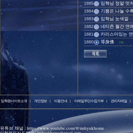
임혁님 정말 멋져요
1885
기쁨은 나눌 수록.
1884
임혁님 눈색깔
1883
네티즌 월간 연예
1882
카리스마있는 
1881
等身佛
1880
(4)
임혁팬사이트소개
개인정보
이용안내
이메일무단수집거부
관리자메일
유튜브 채널 : https://www.youtube.com/@imhyukhome