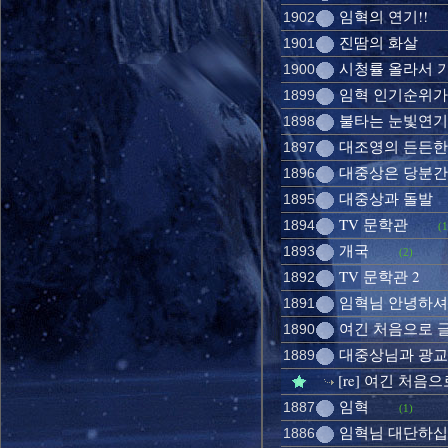
임혁의 연기!!
1902
진땀의 화살
1901
시청률 올라서 기쁨
1900
임혁 인기순위가
1899
불타는 눈빛연기
1898
대조영의 든든한
1897
대중상은 당분간 
1896
대중상과 돌발
1895
TV 문학관
1894
(1
개국
1893
(2)
TV 문학관 2
1892
임혁님 안녕하
1891
여긴 처음으로 글
1890
대중상님과 광교
1889
[re] 여긴 처음으
임혁
1887
(1)
임혁님 대단하
1886