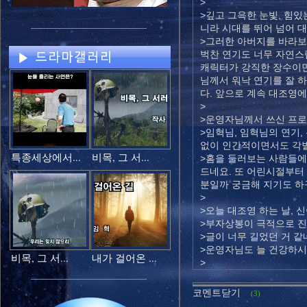
>
>깊고 그윽한 눈빛, 힘
니라 시대를 뛰어 넘어 
>그러한 아버지를 바라보
벅찬 연기도 너무 자연스럽
캐릭터가 강직한 장수이면
님께서 워낙 연기를 잘 
다. 앞으로 계속 대조영
>
>운영자님께서 쓰신 프로
>임혁님, 임혁님의 연기
없이 인간적이면서도 각별
특종세상에서...
비목, 그 서...
>홈을 둘러보는 사람들에
드네요. 또 어린시절부터 
분일까 궁금해 지기도 하
>
>오늘 대조영 하는 날, 
>부자상봉이 극적으로 진
>글이 너무 길었던 거 같
>운영자님도 늘 건강하시고
비목, 그 서...
내가 걸어온 ...
>
코멘트닫기
(3)