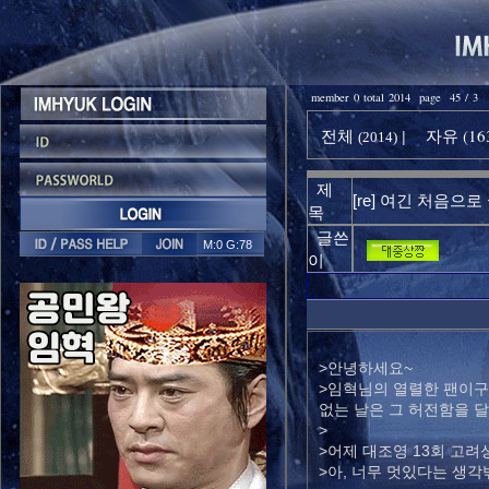
member 0 total 2014 page 45 / 3
전체
자유 (16
|
(2014)
제
[re] 여긴 처음으로
목
글쓴
M:0 G:78
이
>안녕하세요~
>임혁님의 열렬한 팬이구
없는 날은 그 허전함을 달
>
>어제 대조영 13회 고려
>아, 너무 멋있다는 생각밖에