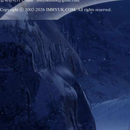
임혁팬지기 E-Mail : imhyukhome@gmail.com
Copyright ⓒ 2002-
2026
IMHYUK.COM,
All rights reserved.