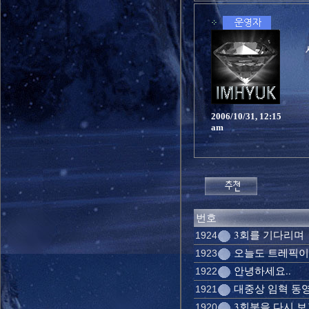
2006/10/31, 12:15
am
번호
3회를 기다리며
1924
오늘도 트레픽이 
1923
안녕하세요..
1922
대중상 임혁 동
1921
3회분을 다시 보고
1920