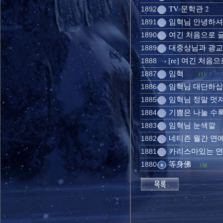
TV 문학관 2
1892
임혁님 안녕하
1891
여긴 처음으로 글
1890
대중상님과 광교
1889
[re] 여긴 처음으
1888
임혁
1887
(1)
임혁님 대단하
1886
임혁님 정말 멋져요
1885
기쁨은 나눌 수록.
1884
임혁님 눈색깔
1883
네티즌 월간 연예
1882
카리스마있는 
1881
等身佛
1880
(4)