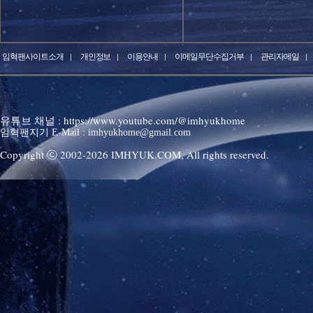
임혁팬사이트소개
개인정보
이용안내
이메일무단수집거부
관리자메일
유튜브 채널 : https://www.youtube.com/@imhyukhome
임혁팬지기 E-Mail : imhyukhome@gmail.com
Copyright ⓒ 2002-
2026
IMHYUK.COM,
All rights reserved.