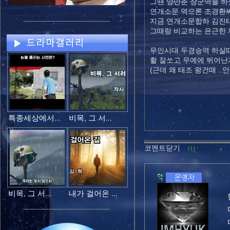
그땐 양만춘 장군역을 하셨
연개소문 역으론 조경환씨
지금 연개소문합하 김진태
그때랑 비교하는 은근한 재
무인시대 두경승역 하실때
활 잘쏘고 무예에 뛰어난게 
(근데 왜 태조 왕건때 ..
특종세상에서...
비목, 그 서...
코멘트닫기
(1)
비목, 그 서...
내가 걸어온 ...