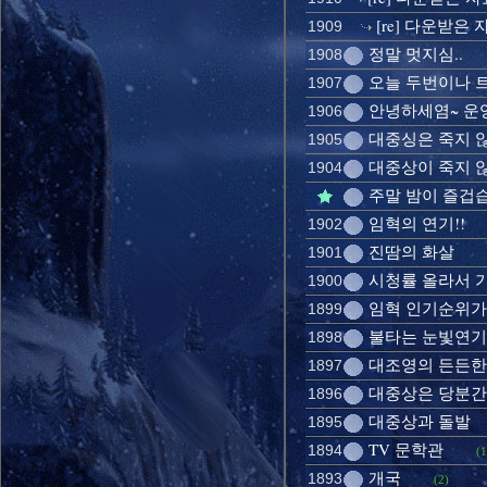
[re] 다운받은
1909
정말 멋지심..
1908
오늘 두번이나 
1907
안녕하세염~ 운
1906
대중싱은 죽지 
1905
대중상이 죽지 않
1904
주말 밤이 즐겁습
임혁의 연기!!
1902
진땀의 화살
1901
시청률 올라서 기쁨
1900
임혁 인기순위가
1899
불타는 눈빛연기
1898
대조영의 든든한
1897
대중상은 당분간 
1896
대중상과 돌발
1895
TV 문학관
1894
(1
개국
1893
(2)