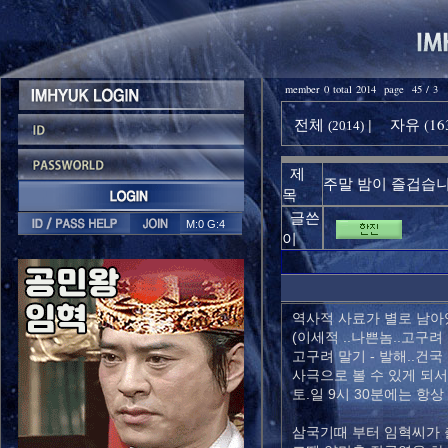
member 0 total 2014 page 45 / 3
전체
자유 (16
|
(2014)
제
주말 밤이 즐겁습니
목
글쓴
M:0 G:4
이
역사적 사료가 별로 남아있
(이세적 ..나쁜놈..고구려
고구려 말기 - 발해..건
사극으로 볼 수 있게 되서
토.일 9시 30분에는 항상
삼국기때 부터 임혁씨가 출