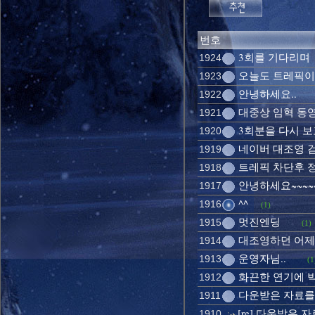
번호
3회를 기다리며
1924
오늘도 트레픽이 
1923
안녕하세요..
1922
대중상 임혁 동
1921
3회분을 다시 보고
1920
네이버 대조영 검색
1919
트레픽 차단후 
1918
안녕하세요~~~
1917
^^
1916
(1)
멋진엔딩
1915
(1)
대조영하던 어제
1914
운영자님..
1913
(1
화끈한 연기에 박
1912
다운받은 자료를
1911
[re] 다운받은
1910