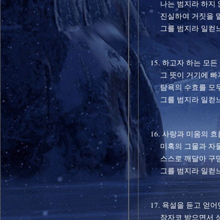
나는 범지라 하지 
진실하여 거짓을 말
그를 범지라 일컫
15. 하고자 하는 모든
그 뜻이 거기에 빠
탐욕의 수효를 모두
그를 범지라 일컫
16. 사랑과 미움의 흐
미혹의 그물과 자물
스스로 깨달아 구덩
그를 범지라 일컫
17. 욕설을 듣고 얻어
잠자코 받으면서 성