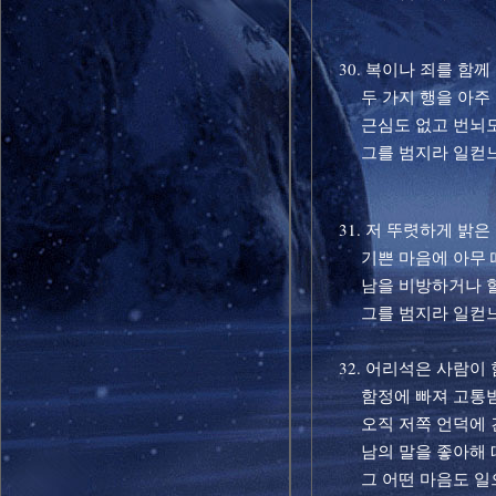
30. 복이나 죄를 함께
두 가지 행을 아주
근심도 없고 번뇌도
그를 범지라 일컫
31. 저 뚜렷하게 밝은
기쁜 마음에 아무 
남을 비방하거나 헐
그를 범지라 일컫
32. 어리석은 사람이
함정에 빠져 고통받
오직 저쪽 언덕에 
남의 말을 좋아해 
그 어떤 마음도 일으