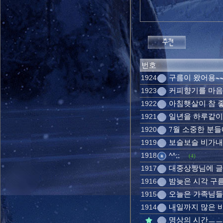
번호
구름이 왔어용~~
1924
커피향기를 마음으
1923
아침햇살이 참 좋
1922
일년을 하루같이..
1921
7월 소중한 분들
1920
보슬보슬 비가내
1919
^^;;
1918
(4)
대중상짱님에 글을
1917
밤늦은 시각 구름이
1916
오늘은 가족님들 아
1915
내일까지 많은 비가
1914
명상의 시간ㅡㅡㅡ