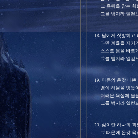
그 욕됨을 참는 힘을
그를 범지라 일컫
18. 남에게 짓밟히고
다만 계율을 지키기
스스로 몸을 바르게
그를 범지라 일컫
19. 마음의 온갖 나쁜
뱀이 허물을 벗듯이
더러운 욕심에 물들
그를 범지라 일컫
20. 삶이란 하나의 
그 때문에 온갖 욕