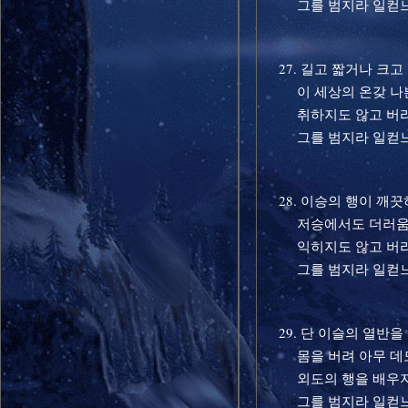
그를 범지라 일컫
27. 길고 짧거나 크고
이 세상의 온갖 나
취하지도 않고 버리
그를 범지라 일컫
28. 이승의 행이 깨
저승에서도 더러움
익히지도 않고 버리
그를 범지라 일컫
29. 단 이슬의 열반을
몸을 버려 아무 데도
외도의 행을 배우지
그를 범지라 일컫