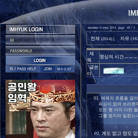
member 0 total 2014 page 45 / 3
전체
자유 (16
|
(2014)
제
명상의 시간ㅡㅡㅡ 
목
글쓴
M:0 G:67
이
01. 애욕의 흐름을 끊
욕심이 없어 브라흐마
모든 행 이미 다한 줄
그를 범지라 일컫느
02. 계도 없고 정도 