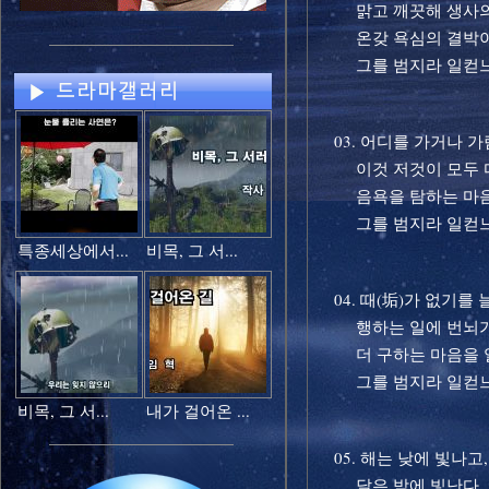
맑고 깨끗해 생사의
온갖 욕심의 결박이
그를 범지라 일컫
03. 어디를 가거나 가
이것 저것이 모두 
음욕을 탐하는 마음 
그를 범지라 일컫
특종세상에서...
비목, 그 서...
04. 때(垢)가 없기를 
행하는 일에 번뇌가
더 구하는 마음을 일
그를 범지라 일컫
비목, 그 서...
내가 걸어온 ...
05. 해는 낮에 빛나고,
달은 밤에 빛난다