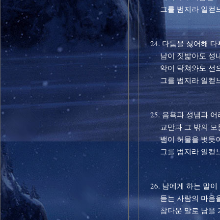
그를 범지라 일컫
24. 다툼을 싫어해 다
남이 짓밟아도 성내
악이 닥쳐와도 선으
그를 범지라 일컫
25. 음욕과 성냄과 
교만과 그 밖의 모든
뱀이 허물을 벗듯이
그를 범지라 일컫
26. 남에게 하는 말이
듣는 사람의 마음을
참다운 말로 남을 