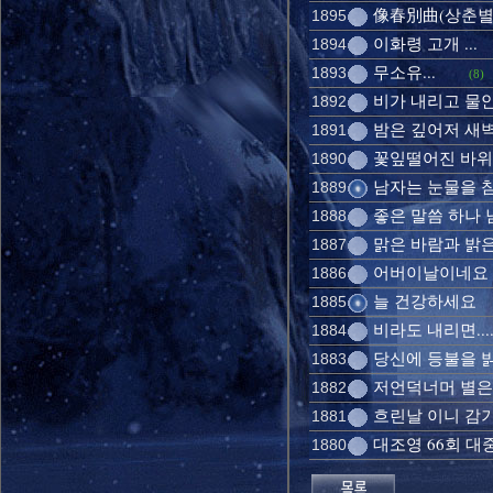
像春別曲(상춘별곡
1895
이화령 고개 ...
1894
무소유...
1893
(8)
비가 내리고 물안
1892
밤은 깊어저 새벽
1891
꽃잎떨어진 바위
1890
남자는 눈물을 참
1889
좋은 말씀 하나 남
1888
맑은 바람과 밝은
1887
어버이날이네요 늘
1886
늘 건강하세요
1885
비라도 내리면...
1884
당신에 등불을 밝
1883
저언덕너머 별은 
1882
흐린날 이니 감기
1881
대조영 66회 대
1880