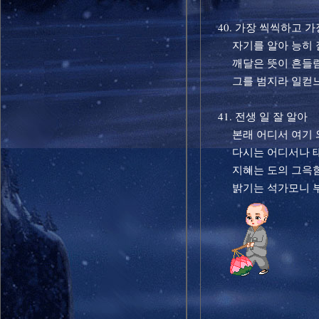
40. 가장 씩씩하고 
자기를 알아 능히 
깨달은 뜻이 흔들림
그를 범지라 일컫
41. 전생 일 잘 알아
본래 어디서 여기 와
다시는 어디서나 태
지혜는 도의 그윽함
밝기는 석가모니 부