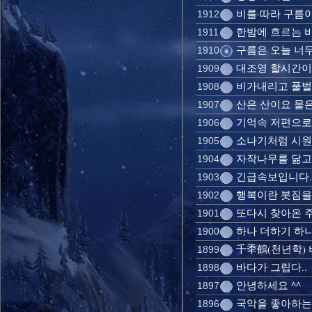
비를 따라 구름이
1912
한밤에 흐르는 바
1911
구름은 오늘 너무 
1910
대조영 할시간이네
1909
비가내리고 풀벌레
1908
산은 산이요 물
1907
기억속 저편으로
1906
소나기처럼 시원한
1905
자작나무를 닮고 
1904
긴급속보입니다..
1903
행복이란 봇짐을 
1902
또다시 찾아온 주
1901
하나 더하기 하나
1900
千秊鶴(천년학) 
1899
바다가 그립다..
1898
안녕하세요 ^^
1897
국악을 좋아하는 
1896