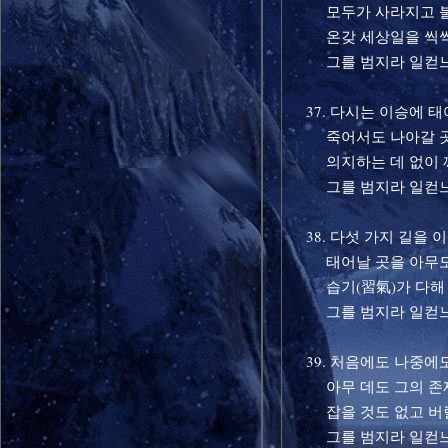
모두가 사라지고 불
온갖 세상일을 씩씩
그를 범지라 일컫
37. 다시는 이승에 태
죽어서도 나아갈 곳
의지하는 데 없이 깨
그를 범지라 일컫
38. 다섯 가지 길을 
태어날 곳을 아무도
습기(習氣)가 다해 
그를 범지라 일컫
39. 처음에도 나중에
아무 데도 그의 존
잡을 것도 없고 버릴
그를 범지라 일컫