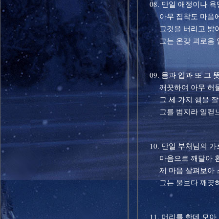
08. 만일 애정이나 욕
아무 집착도 마음에
그것을 버리고 밝
그는 온갖 괴로움 
09. 몸과 입과 또 그 
깨끗하여 아무 허물
그 세 가지 행을 잘
그를 범지라 일컫
10. 만일 부처님의 
마음으로 깨달아 환
제 마음 살펴보아 
그는 물보다 깨끗하
11. 머리를 한데 모아