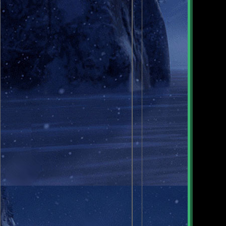
도란도란 
무지개 아
한없이 바라
내일이 찾
그대가 가고
두렵지 않습
한사람을 
모인 사람