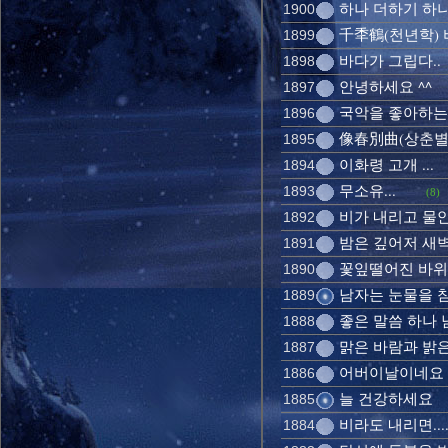
하나 더하기 하나
1900
千秊鶴(천년학) 
1899
바다가 그립다..
1898
안녕하세요 ^^
1897
국악을 좋아하는 
1896
像春別曲(상춘별곡
1895
이화령 고개 ...
1894
무소유...
1893
(8)
비가 내리고 물안
1892
밤은 깊어저 새벽
1891
꽃잎떨어진 바위
1890
남자는 눈물을 참
1889
좋은 말씀 하나 남
1888
맑은 바람과 밝은
1887
어버이날이네요 늘
1886
늘 건강하세요
1885
비라도 내리면...
1884