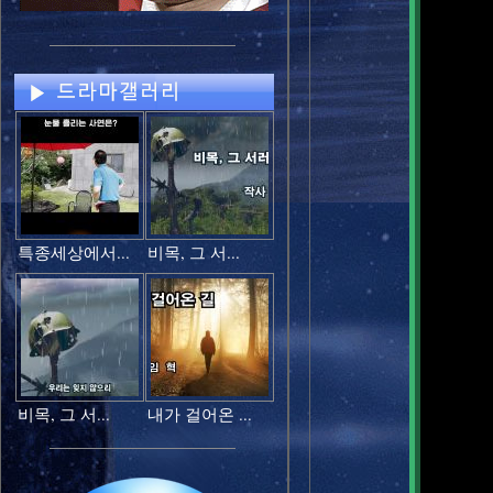
행복이란
그대와 내가
특종세상에서...
비목, 그 서...
이세상에 
비가 내리
어둠이 내리
비목, 그 서...
내가 걸어온 ...
되어 살고 