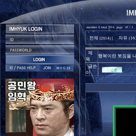
member 0 total 2014 page 45 / 3
전체
자유 (16
|
(2014)
제
행복이란 봇짐을 나
목
글쓴
M:0 G:19
이