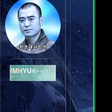
그대와 나
이 다리를 
꿈이란 집을
아이를 가지
한줄기 해당
돌담길을 따
시원한 개
살고 싶습니다