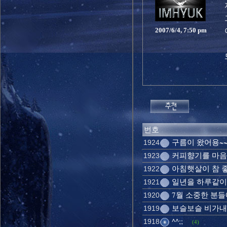
2007/6/4, 7:50 pm
번호
구름이 왔어용~~
1924
커피향기를 마음으
1923
아침햇살이 참 좋
1922
일년을 하루같이..
1921
7월 소중한 분들
1920
보슬보슬 비가내
1919
^^;;
1918
(4)