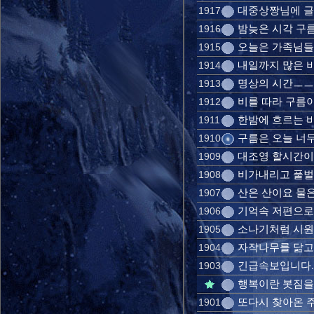
대중상짱님에 글을
1917
밤늦은 시각 구름이
1916
오늘은 가족님들 아
1915
내일까지 많은 비가
1914
명상의 시간ㅡㅡㅡ
1913
비를 따라 구름이
1912
한밤에 흐르는 바
1911
구름은 오늘 너무 
1910
대조영 할시간이네
1909
비가내리고 풀벌레
1908
산은 산이요 물
1907
기억속 저편으로
1906
소나기처럼 시원한
1905
자작나무를 닮고 
1904
긴급속보입니다..
1903
행복이란 봇짐을 
또다시 찾아온 주
1901