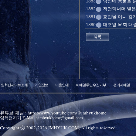
당신에 등불을 밝
1883
저언덕너머 별은 
1882
흐린날 이니 감기
1881
대조영 66회 대
1880
임혁팬사이트소개
개인정보
이용안내
이메일무단수집거부
관리자메일
유튜브 채널 : https://www.youtube.com/@imhyukhome
임혁팬지기 E-Mail : imhyukhome@gmail.com
Copyright ⓒ 2002-
2026
IMHYUK.COM,
All rights reserved.