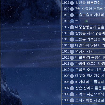
일년을 하루같이....
1921
7월 소중한 분들에게
1920
보슬보슬 비가내리
1919
^^;;
1918
(4)
대중상짱님에 글을 보
1917
밤늦은 시각 구름이 
1916
오늘은 가족님들 아무
1915
내일까지 많은 비가 온
1914
명상의 시간ㅡㅡㅡ 오
1913
비를 따라 구름이 왔
1912
한밤에 흐르는 바람소
1911
구름은 오늘 너무 속
1910
대조영 할시간이네요
1909
비가내리고 풀벌레 
1908
산은 산이요 물은 
1907
기억속 저편으로의
1906
소나기처럼 시원한 
1905