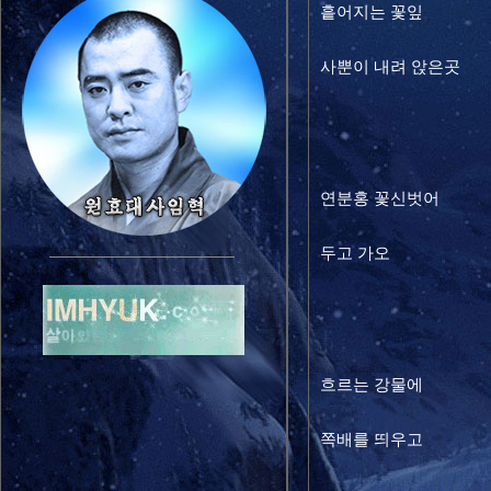
흩어지는 꽃잎
사뿐이 내려 앉은곳
연분홍 꽃신벗어
두고 가오
흐르는 강물에
쪽배를 띄우고