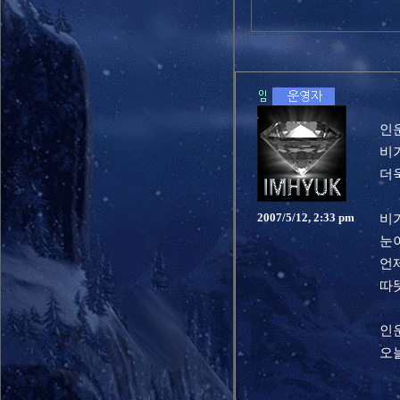
인
비
더
비
2007/5/12, 2:33 pm
눈
언제
따
인
오