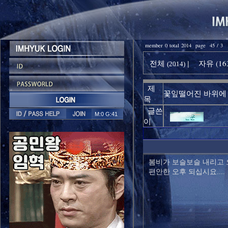
member 0 total 2014 page 45 / 3
전체
자유 (16
|
(2014)
제
꽃잎떨어진 바위에 
목
글쓴
M:0 G:41
이
봄비가 보슬보슬 내리고 
편안한 오후 되십시요....