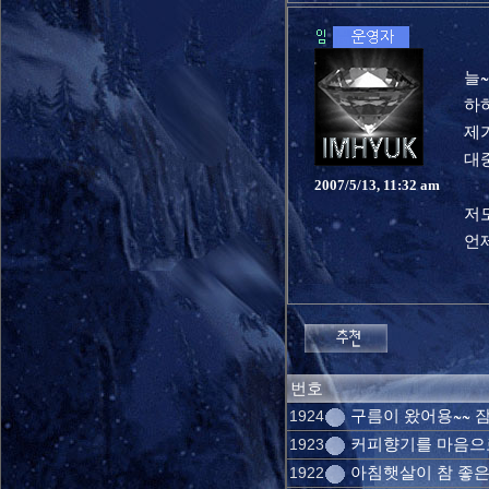
늘~
하하
제가
대
2007/5/13, 11:32 am
저
언
번호
구름이 왔어용~~ 
1924
커피향기를 마음으로 
1923
아침햇살이 참 좋은날
1922