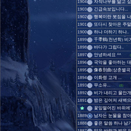
자작나무를 닮고 싶
1904
긴급속보입니다...
1903
행복이란 봇짐을 나
1902
또다시 찾아온 주말입
1901
하나 더하기 하나..
1900
千秊鶴(천년학) 비가
1899
바다가 그립다..
1898
안녕하세요 ^^
1897
국악을 좋아하는 대
1896
像春別曲(상춘별곡)/
1895
이화령 고개 ...
1894
무소유...
1893
(8)
비가 내리고 물안개 
1892
밤은 깊어저 새벽으로
1891
꽃잎떨어진 바위에 
남자는 눈물을 참아야
1889
좋은 말씀 하나 남기
1888
맑은 바람과 밝은 달
1887