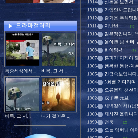
신돈을 보면서..
1914
가입인사드립니
1913
즐거운 추석명절
1912
지난번..
1911
(1)
길은정입니다. ^
1910
울아빤 넘 바빠 
1909
화이팅~!
1908
(1)
홈피가 이제야 
1907
행복한 동행-계
1906
특종세상에서...
비목, 그 서...
긴급속보입니다..
1905
3회를 기다리며
1904
오류문제 천천히
1903
戊子年 元旦
1902
새벽길에서1(법정
1901
제사진 올림니다
1900
비목, 그 서...
내가 걸어온 ...
천둥
1899
(2)
오늘 임혁님 어머
1898
오늘