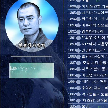
1897
(5)
이제 완연한 가을
1896
너무나 가슴아픈 
1895
화끈한 연기에 박
1894
이른새벽 집으로 
1893
임혁아저씨께
1892
^^와우~이번에
1891
KTV에서 다음주
1890
안녕하세요~^^
1889
벌써 성탄절이 
1888
모형 사진 한장
1887
저두 기분이 좋아
1886
어느덧 2007년의
1885
'배려' 나는 과연
1884
추억에 팝송...
1883
여러분들의 눈물
1882
"대조영" 전개될 
1881
봄비..
1880
(1)