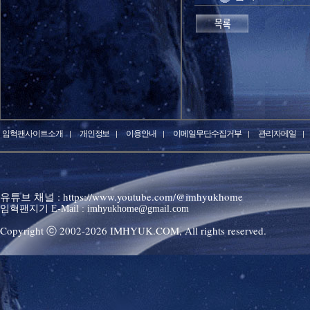
임혁팬사이트소개
개인정보
이용안내
이메일무단수집거부
관리자메일
유튜브 채널 : https://www.youtube.com/@imhyukhome
임혁팬지기 E-Mail : imhyukhome@gmail.com
Copyright ⓒ 2002-
2026
IMHYUK.COM,
All rights reserved.