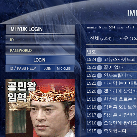
member 0 total 2014 page 45 / 3
전체
자유 (16
|
(2014)
번호
고뉴스사이트의 
1924
끝이 없다
1923
M:0 G:88
인사드립니다.
1922
마지막 눈이 내
1921
갤러리에 삽입
1920
한밤에 흐르는 바
1919
임혁홈 SSL 보
1918
당신은 사랑받기 
1917
오랫만에 왔어요
1916
축하합니다
1915