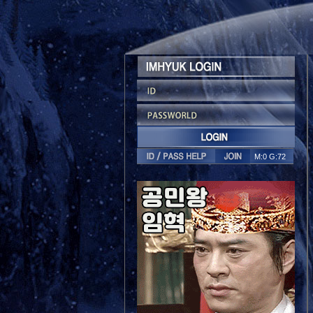
M:0 G:72