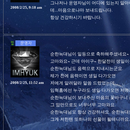
그나저나 운영자님이 어디에 있는지 알아
2008/2/25, 9:18 am
데...마음으로나마 보내드립니다.
항상 건강하시기 바랍니다.
순한늑대님이 일등으로 축하해주셨네요~
고마와요~ 근데 아이구~ 한달전이 생일이셨
순한늑대님도 음력으로 지내시는군요.
제가 전에 음력이면 생일 다가오면
저에게 알려달라 말씀 드렸었는데...
2008/2/25, 11:52 am
임혁홈에선 누구라도 생일 다가오면 저에게
순한늑대님이 보내주신 마음의 꽃바구니 
그 맘만으로도 너무너무 고마와요.
순한늑대님도 항상 건강하셔요. 순한늑대
그게 저한텐 또하나의 선물이 될테니까요.