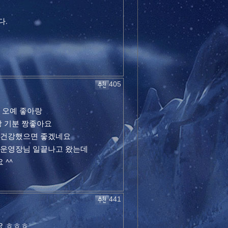
다.
405
 오예 좋아랑
짱 기분 짱좋아요
 건강했으면 좋겠네요
 운영장님 일끝나고 왔는데
^^
441
요 ㅎㅎㅎ