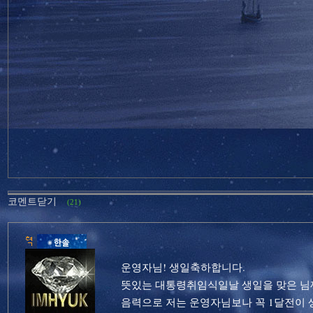
코멘트닫기
(21)
운영자님! 생일축하합니다.
뜻있는 대통령취임식일날 생일을 맞은 님
음력으로 저는 운영자님보나 꼭 1달전이 생