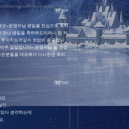
509
네요~운영자님 생일을 진심으로 축하
 만나 생일을 축하해드리려니 참 저
영 못미치는것같아 한없이 송구합니
아주 길일입니다~ 운영자님 늘 건강
 모든분들을 대표해서 다시한번 축하
395
요.
인...
 뜻있다 생각하는데
요.