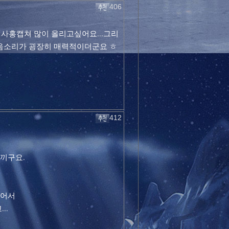
406
 임사홍캡쳐 많이 올리고싶어요...그리
음소리가 굉장히 매력적이더군요 ㅎ
412
끼구요.
있어서
..