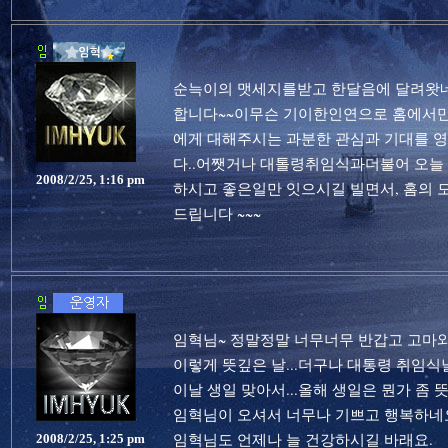
순늑이의 맷세지를받고 한달음에 달려왓
합니다~~이무슨 기이한인연으로 홈에서만
에게 대해주시는 과분한 관심과 기대를 
다..어쨋거나 대톨령취임식과더불어 오늘 
2008/2/25, 1:16 pm
하시고 좋은일만 잇으시길 빌면서, 홈의
드립니다 ~~~
임혁님~ 정말정말 너무너무 반갑고 고마와
이렇게 뜻깊은 날...더구나 대통령 취임식날
이날 생일 맞아서...올해 생일은 뭔가 좀
임혁님이 오셔서 너무나 기쁘고 행복하네
임혁님도 언제나 늘 건강하시길 바래요.
2008/2/25, 1:25 pm