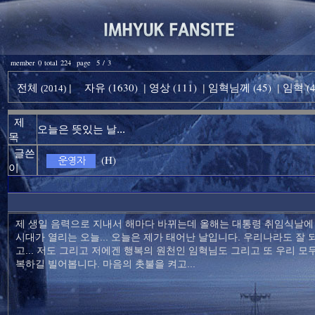
member 0 total 224 page 5 / 3
전체
자유 (1630)
영상 (111)
임혁님께 (45)
임혁 (4
|
|
|
|
(2014)
제
오늘은 뜻있는 날...
목
글쓴
(H)
이
제 생일 음력으로 지내서 해마다 바뀌는데 올해는 대통령 취임식날에 
시대가 열리는 오늘... 오늘은 제가 태어난 날입니다. 우리나라도 잘 되
고... 저도 그리고 저에겐 행복의 원천인 임혁님도 그리고 또 우리 모두
복하길 빌어봅니다. 마음의 촛불을 켜고...