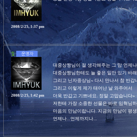
2008/2/25, 1:37 pm
대중상짱님이 절 생각해주는 그 맘 언제나
대중상짱님한테도 늘 좋은 일만 있기 바래
그리고 닌자중상님~ 다시 만나서 참 반갑
그리고 이렇게 제가 태어난 날 와주어서
더욱 반갑고 기쁘네요. 정말 고맙습니다~
2008/2/25, 1:42 pm
저한테 가장 소중한 선물은 바로 임혁님
마음의 만남이랍니다. 지금의 만남이 평생
언제나...언제까지나...