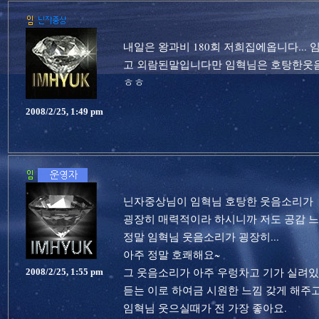
내일은 왕과비 180회 저희집에옵니다...
고 외람된말입니다만 임혁님은 호탕한웃
ㅎㅎ
2008/2/25, 1:49 pm
닌자중상님이 임혁님 호탕한 웃음소리가
굉장히 매력적이라 하시니까 저도 공감 느
정말 임혁님 웃음소리가 굉장히...
아주 정말 호쾌해요~
그 웃음소리가 아주 우렁차고 기가 실려
2008/2/25, 1:55 pm
듣는 이로 하여금 시원한 느낌 갖게 해주고.
임혁님 웃으실때가 전 가장 좋아요.