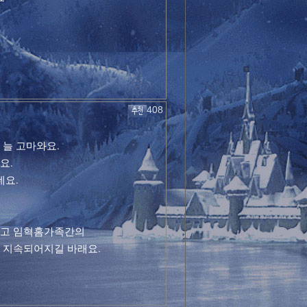
408
 늘 고마와요.
요.
네요.
하고 임혁홈가족간의
 지속되어지길 바래요.