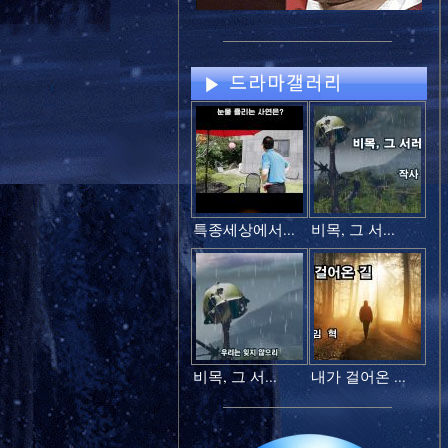
특종세상에서...
비목, 그 서...
비목, 그 서...
내가 걸어온 ...