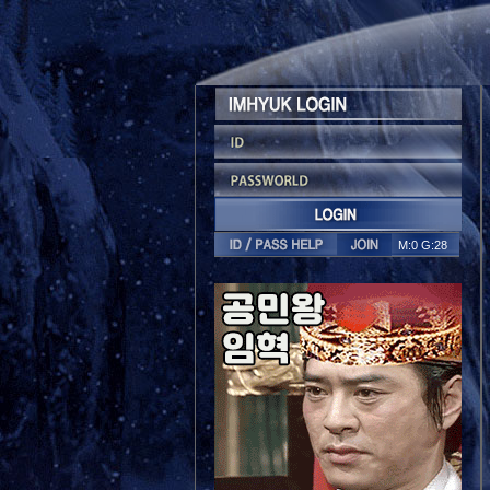
M:0 G:28