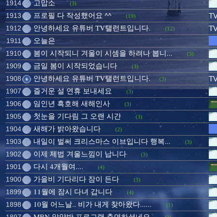
고맙소
1914
(3)
프로필 다 작성했어요 ^^
1913
T
(19)
안녕하세요 유튜버 TV탤런트입니다.
1912
T
(12)
오늘은
1911
봄이 시작되니 겨울이 시셈을 하려나 봅니...
1910
(3)
금일 봄이 시작되었습니다
1909
(3)
안녕하세요 유튜버 TV탤런트입니다.
1908
T
(3)
즐거운 설 연휴 보내세요
1907
(3)
임인년 흑호해 새해인사
1906
(3)
첫눈을 기다림 그 오랜 시간
1905
(3)
새해가 밝아왔습니다
1904
(2)
내일이 벌써 크리스마스 이브입니다 행복...
1903
(3)
이제 제법 겨울느낌이 납니다
1902
(3)
다시 4개월여....
1901
(4)
가을비 기다리다 잠이 든다
1900
(3)
11월에 잠시 다녀 갑니다
1899
(4)
10월 어느날.. 비가 내게 찾아왔다......
1898
(1)
MBN 알약방 프로그램 출연하셨네요