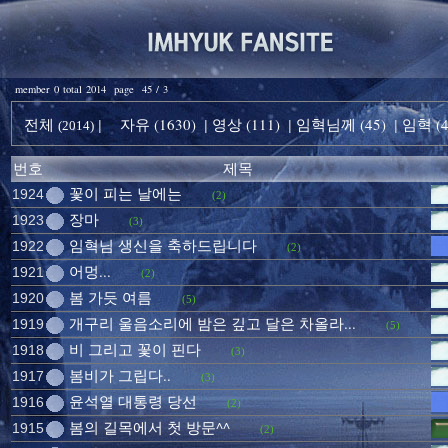
member 0 total 2014 page 45 / 3
전체
자유 (1630)
영상 (111)
임혁님께 (45)
임혁 (4
|
|
|
|
(2014)
번호
제목
꽃이 피는 날에는
1924
(2)
장마
1923
(3)
임혁님 생신을 축하드립니다
1922
(2)
어멍...
1921
(2)
봄 가듯 여름
1920
(5)
개구리 울음소리에 밤은 깊고 달은 차올라...
1919
(5)
비 그리고 꽃이 핀다
1918
(3)
봄비가 그립다..
1917
(3)
윤석열 대통령 당선
1916
(2)
봄의 길목에서 첫 방문^^
1915
(2)