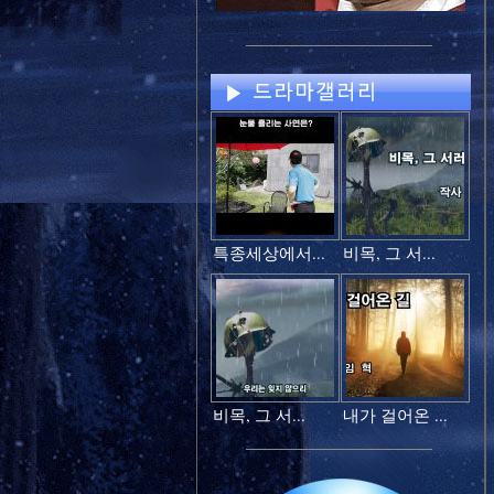
특종세상에서...
비목, 그 서...
비목, 그 서...
내가 걸어온 ...