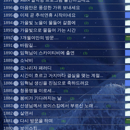
1897
(2)
마음만은 풍성한 가위 보내세요
1896
(3)
이제 곧 추석연휴 시작이네요
1895
(2)
가을빛 노을이 물들어 갈쯤에
1894
(2)
가을빛으로 물들어 가는 시간
1893
(1)
3개월여만의 방문....
1892
(2)
바람길...
1891
(2)
임혁님이 스카이티비에 출연
1890
(3)
소낙비
1889
(3)
모나리자 패러디
1888
(4)
시간이 흐르고 가지마다 결실을 맺는 계절...
1887
(4)
임혁님 생신을 진심으로 축하드려요
1886
청풍명월 이로세...
1885
(3)
봄비가 기다려지는 날
1884
(3)
선생님께서 보이스킹에서 부르신 노래 ...
1883
(5)
살면서
1882
(1)
다시 방문을 하며
1881
(6)
보이스킹...
1880
(3)