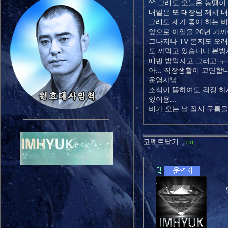
^^ 그래도 오늘은 농땡
내일은 또 대장님 께서 
그래도 제가 좋아 하는 
앞으로 이일을 20년 가
그나저나 TV 본지도 오
도 까먹고 있습니다 본방
매번 밥먹자고 그러고 ㅜ
아... 직장생활이 고단합
운영자님...
소식이 뜸하여도 걱정 하
있어용...
비가 오는 날 잠시 구름
코멘트닫기
(5)