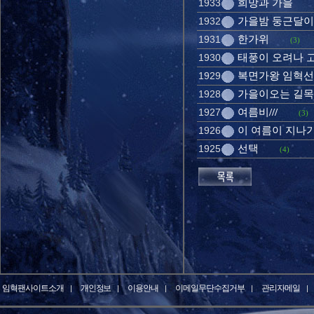
희망과 가을
1933
가을밤 둥근달이
1932
한가위
1931
(3)
태풍이 오려나 
1930
복면가왕 임혁
1929
가을이오는 길
1928
여름비///
1927
(3)
이 여름이 지나
1926
선택
1925
(4)
임혁팬사이트소개
개인정보
이용안내
이메일무단수집거부
관리자메일