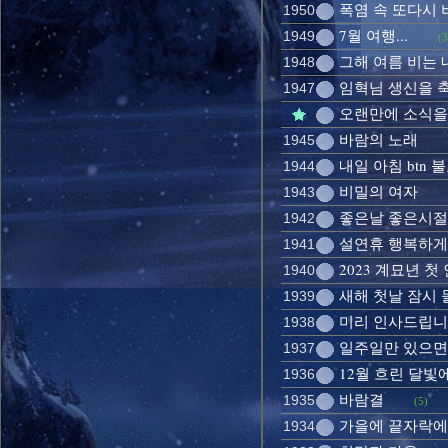
폭염 속 또다시 
1950
7월 여행...
1949
(3
그해 여름 비는 
1948
임혁님 생신을 
1947
오랜만에 소식을
바람의 노래
1945
내일 아침 btn 불
1944
비밀의 여자
1943
좋은날 좋은시절
1942
설연휴 행복하게
1941
2023 계묘년 첫
1940
새해 첫날 잠시
1939
미리 인사드립니다 H
1938
일주일만 있으면
1937
12월 흐린 달빛
1936
바람결
1935
(5)
가을에 끝자락에
1934