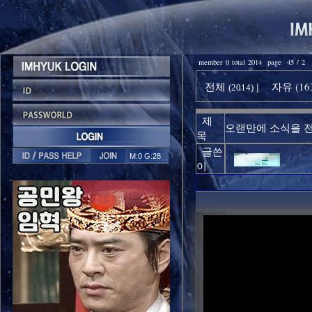
member 0 total 2014 page 45 / 2
전체
자유 (16
|
(2014)
제
오랜만에 소식을 
목
글쓴
M:0 G:28
이