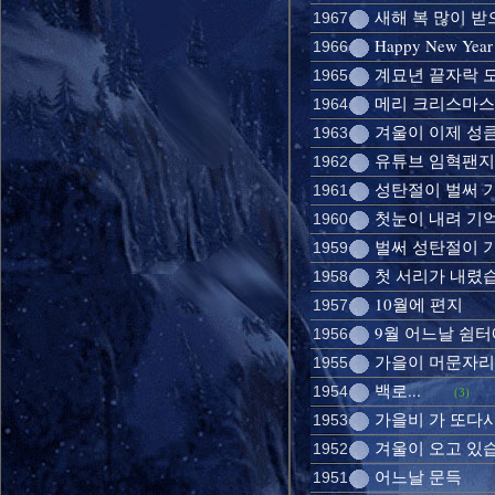
새해 복 많이 
1967
Happy New Year
1966
계묘년 끝자락 모
1965
메리 크리스마스 
1964
겨울이 이제 성큼
1963
유튜브 임혁팬지
1962
성탄절이 벌써 
1961
첫눈이 내려 기
1960
벌써 성탄절이 
1959
첫 서리가 내렸
1958
10월에 편지
1957
9월 어느날 쉼
1956
가을이 머문자리
1955
백로...
1954
(3)
가을비 가 또다
1953
겨울이 오고 있
1952
어느날 문득
1951