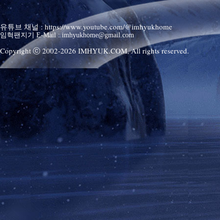
유튜브 채널 : https://www.youtube.com/@imhyukhome
임혁팬지기 E-Mail : imhyukhome@gmail.com
Copyright ⓒ 2002-
2026
IMHYUK.COM,
All rights reserved.