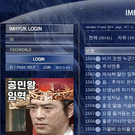
member 0 total 2014 page 45 / 11
전체
자유 (16
|
(2014)
번호
비가 오면 누군가
1564
추석연휴
1563
(6)
M:0 G:43
레이저 달인 임혁
1562
음... 추석이 온다
1561
선생님에 차기작
1560
운영자님.. 추적 
1559
좋은 말씀 가슴에
1558
요즘 즐겨듣는 찬불가
1557
좋은 가사가 있
1556
가을비 소식을 
1555