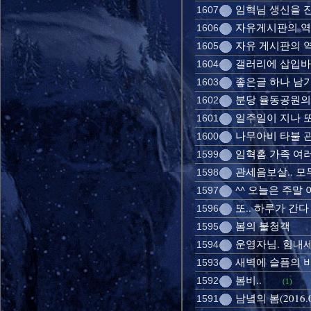
임혁님 생신을 
1607
자유게시판의 역사-
1606
자유 게시판의 
1605
갤러리에 삽입
1604
좋은글 하나 남
1603
분당 율동공원의
1602
일주일이 지나 
1601
나무아비 타불 
1600
임혁홈 가족 여
1599
관세음보살.. 모두
1598
^^ 오늘은 주말 
1597
또.. 하루가 간다
1596
봄의 불청객
1595
운영자님. 힘내
1594
새벽에 슬픔의 
1593
봄비..
1592
(1)
남녘의 봄(2016.0
1591