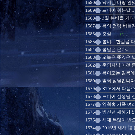
낚시는 나랑 안
1590
드디어 쉬는날...
1589
3월 봄비을 기다림
1588
봄의 전령 버들강아지
1587
춘설
1586
(3)
봄비... 한걸음 
1585
봄날은 온다..
1584
오늘은 뜻깊은 
1583
운영자님 이것 
1582
봄이오는 길목
1581
벌써 설날입니다.
1580
KTV에서 다음주
1579
드디어 선생님 신
1578
임혁홈 가족 여러
1577
병신년 새해가 
1576
새해 복많이 받
1575
2016년 새해 
1574