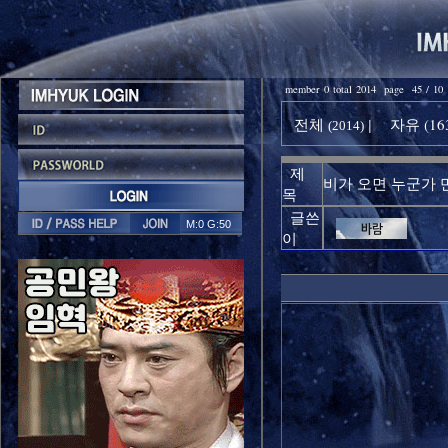
member 0 total 2014 page 45 / 10
전체
자유 (16
|
(2014)
제
비가 오면 누군가 
목
글쓴
M:0 G:50
이