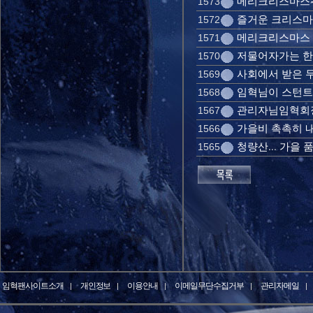
메리크리스마스~
1573
즐거운 크리스마
1572
메리크리스마스
1571
저물어자가는 한해
1570
사회에서 받은 두번
1569
임혁님이 스턴트
1568
관리자님임혁회장
1567
가을비 촉촉히 내
1566
청량산... 가을 
1565
임혁팬사이트소개
개인정보
이용안내
이메일무단수집거부
관리자메일