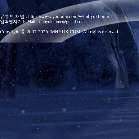
유튜브 채널 : https://www.youtube.com/@imhyukhome
임혁팬지기 E-Mail : imhyukhome@gmail.com
Copyright ⓒ 2002-
2026
IMHYUK.COM,
All rights reserved.