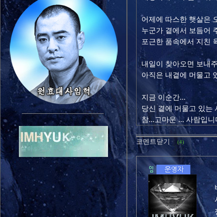
어제에 따스한 햇살은 
누군가 곁에서 보듬어 
포근한 품속에서 지친 육
내일이 찾아오면 보내주
아직은 내곁에 머물고 있기
지금 이순간...
당신 곁에 머물고 있는
참...고마운 ... 사람입니다
코멘트닫기
(4)