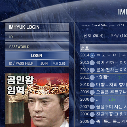
member 0 total 2014 page 45 / 1
전체
자유 (16
|
(2014)
번호
ㅂ ㅗ ㅁ ㅇ ㅣㅈ ㅓ
2014
봄이 전하는 이야기
2013
M:0 G:88
봄이 전하는 이야기
2012
*哀湘*
2011
(8)
다향... 차의 향
2010
오월은 푸르구나 
2009
....
2008
(10)
꿈을꾸며 사는 시
2007
진달래꽃 그 향기
2006
똑.. 똑... 똑... 
2005