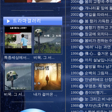
봄의 교향곡-추억
2004
개나리꽃 잎에 물
2003
옛길을 따라서... 
2002
봄 향기 가득한 고
2001
봄향기 전하고 겨
2000
창공에 외치다---
1999
봄비가 전하는 이야
1998
'배려' 나는 과연
1997
佛 心... 즐거운 
1996
특종세상에서...
비목, 그 서...
까치 설날입니다.
1995
물방울 하나 남
1994
순백의 그림자....
1993
안녕하세요 산장지
1992
무명초- 제 방에
1991
종이비행기...
1990
비목, 그 서...
내가 걸어온 ...
눈 그리고 비 내
1989
무자년(戊子年) 
1988
4 월에 띄우는 편지