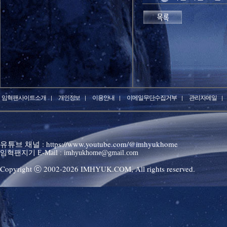
임혁팬사이트소개
개인정보
이용안내
이메일무단수집거부
관리자메일
유튜브 채널 : https://www.youtube.com/@imhyukhome
임혁팬지기 E-Mail : imhyukhome@gmail.com
Copyright ⓒ 2002-
2026
IMHYUK.COM,
All rights reserved.