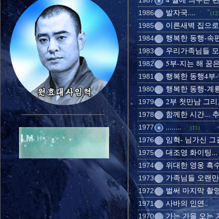
1987
발자국....
1986
(12
이른새벽 집으로 
1985
행복한 동행-속편
1984
우리가족님들 모두
1983
5부-지는 해 꿈은
1982
행복한 동행4부-
1981
행복한 동행-계
1980
2부 첫만남 그리고
1979
함께한 시간... 
1978
........
1977
(11)
임혁- 님가신 그길에
1976
대조영 화이팅...
1975
위대한 영웅 흑수
1974
가족님들 오랜만에
1973
벌써 마지막 촬영
1972
사바의 인연..
1971
가는 가을 오는 
1970