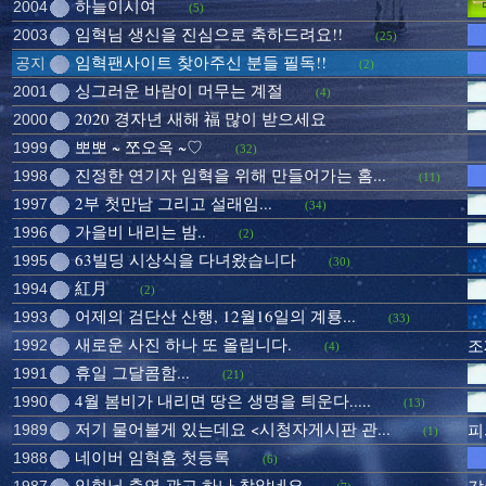
하늘이시여
2004
(5)
임혁님 생신을 진심으로 축하드려요!!
2003
(25)
임혁팬사이트 찾아주신 분들 필독!!
공지
(2)
싱그러운 바람이 머무는 계절
2001
(4)
2020 경자년 새해 福 많이 받으세요
2000
뽀뽀 ~ 쪼오옥 ~♡
1999
(32)
진정한 연기자 임혁을 위해 만들어가는 홈...
1998
(11)
2부 첫만남 그리고 설래임...
1997
(34)
가을비 내리는 밤..
1996
(2)
63빌딩 시상식을 다녀왔습니다
1995
(30)
紅月
1994
(2)
어제의 검단산 산행, 12월16일의 계룡...
1993
(33)
새로운 사진 하나 또 올립니다.
1992
조
(4)
휴일 그달콤함...
1991
(21)
4월 봄비가 내리면 땅은 생명을 틔운다.....
1990
(13)
저기 물어볼게 있는데요 <시청자게시판 관...
1989
피
(1)
네이버 임혁홈 첫등록
1988
(6)
임혁님 출연 광고 하나 찾았네요