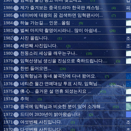
1987
갑
(7)
제가 즐겨보는 중국드라마 한국판 캐스팅...
1986
피
(4)
네이버에 대왕의 꿈 검색하면 임혁팬사이...
1985
(7)
하늘 가는길.... 인운...올림
1984
(9)
벌써 마지막 촬영이시라니.. 많이 아쉽네...
1983
(26)
사진 올립니다.
1982
조
(1)
세번째 사진입니다.
1981
조
(3)
천둥소리 세상을 깨우는구나..
1980
(18)
임혁선생님 생신을 진심으로 축하드립니다....
1979
(5)
한번 들어오면...
1978
(24)
임혁형님과 동네 불곡산에 다녀 왔어요.
1977
(7)
네티즌 월간 연예대상 투표 시작, 임혁님...
1976
(20)
佛 心... 즐거운 설 연휴 되셨는지요 ...
1975
(15)
추억
1974
(3)
중국에 임혁님과 비슷한 분이 있어 소개해...
1973
(12)
드디어 2020년이 밝아왔습니다
1972
(2)
여섯번째 사진입니다.
1971
조
(1)
다섯번째 사진입니다.
1970
조
(1)