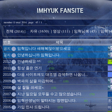
member 0 total 2014 page 45 / 1
전체
자유 (1630)
영상 (111)
임혁님께 (45)
임혁 (4
|
|
|
|
(2014)
번호
제목
임혁입니다 새해복많이받으세요
공지
(66)
안녕하십니까 임혁입니다.
공지
(25)
안녕하세요 ^^
2012
(35)
힝상 졸은 연기
2011
(32)
다음 사이트에도 대조영 검색하면 나옵니...
2010
백파의 삶을 마감하며...
2009
(18)
설 잘들 쇠세요~
2008
(18)
지난 일요일 모두들 수고 많으셨습니다.
2007
(78)
임혁선생님이 말타시는 장면입니다.
2006
조
(8)
가입 인사 드립니다.
2005
이
(25)