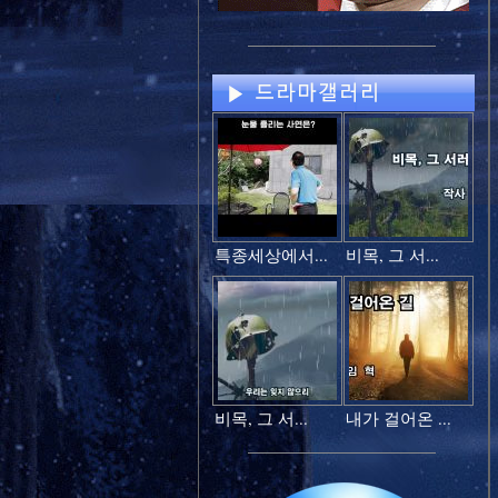
특종세상에서...
비목, 그 서...
비목, 그 서...
내가 걸어온 ...