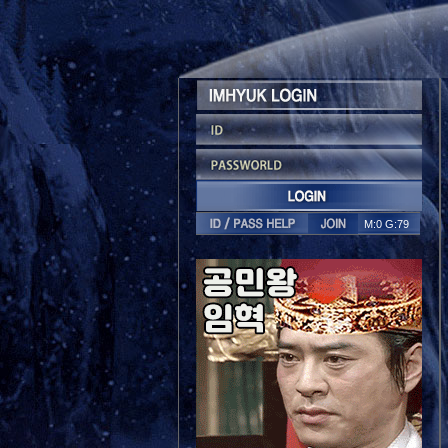
M:0 G:79