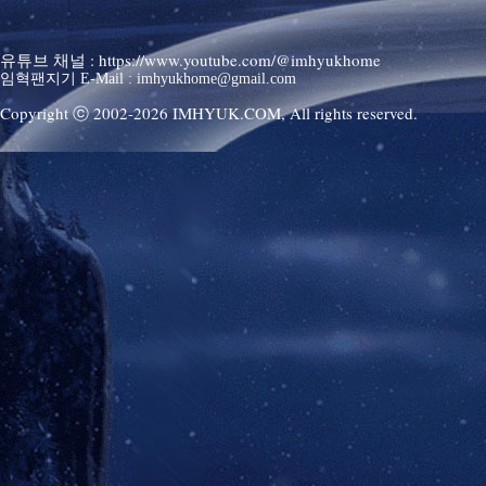
유튜브 채널 : https://www.youtube.com/@imhyukhome
임혁팬지기 E-Mail : imhyukhome@gmail.com
Copyright ⓒ 2002-
2026
IMHYUK.COM,
All rights reserved.