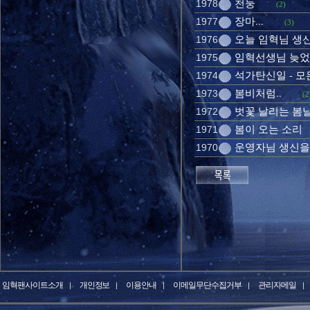
천둥
1978
(2)
장마...
1977
(3)
오늘 임혁님 생
1976
임혁선생님 늦었지
1975
석가탄신일 - 
1974
봄비처럼..
1973
(2
벗꽃 날리는 봄
1972
봄이 오는 소리
1971
운영자님 생신을
1970
임혁팬사이트소개
개인정보
이용안내
이메일무단수집거부
관리자메일