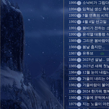
소낙비가 그립다
1995
임혁님 생신 축
1994
5월 연휴의 시작..
1993
4월 4일 선고일
1992
봄비가 전하는 
1991
윤석열 대통령 
1990
그리운 봄바람이
1989
봄날 춥지만...
1988
유튜브
1987
(2)
2025년 설날..
1986
2025년 새해 첫
1985
12월 눈이 내립
1984
가을이 내리는 
1983
가을바람이 불어
1982
2024 한가위 
1981
가을에 문턱에서
1980
지는 노을이 아
1979