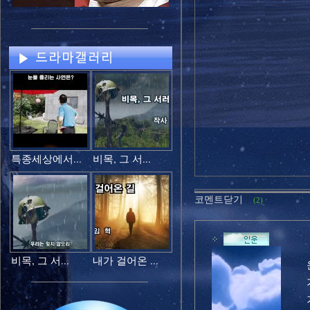
특종세상에서...
비목, 그 서...
코멘트닫기
(2)
비목, 그 서...
내가 걸어온 ...