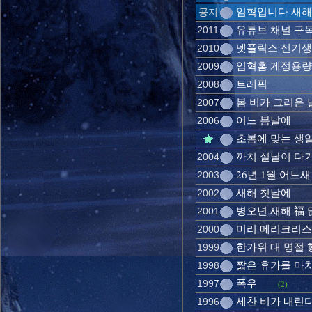
임혁입니다 새
공지
유튜브 채널 구
2011
넷플릭스 신기
2010
임혁홈 게정용량
2009
트레픽
2008
봄 비가 그리운 
2007
어느 봄날에
2006
초봄에 맞는 생
까치 설날이 다
2004
26년 1월 어느새
2003
새해 첫날에
2002
병오년 새해 福
2001
미리 메리크리
2000
한가위 대 명절
1999
짧은 휴가를 마
1998
폭우
1997
(2)
세찬 비가 내린
1996