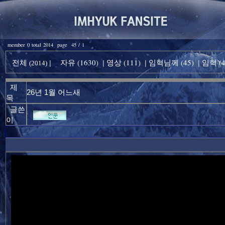
member 0 total 2014 page 45 / 1
전체
자유 (1630)
영상 (111)
임혁님께 (45)
임혁 (4
|
|
|
|
(2014)
제
26년 1월 어느새
목
글쓴
이