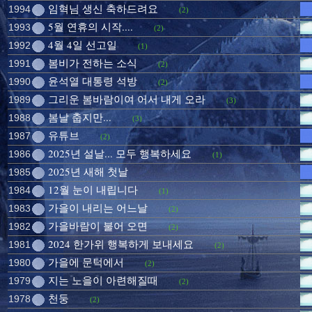
임혁님 생신 축하드려요
1994
(2)
5월 연휴의 시작....
1993
(2)
4월 4일 선고일
1992
(1)
봄비가 전하는 소식
1991
(2)
윤석열 대통령 석방
1990
(2)
그리운 봄바람이여 어서 내게 오라
1989
(3)
봄날 춥지만...
1988
(3)
유튜브
1987
(2)
2025년 설날... 모두 행복하세요
1986
(1)
2025년 새해 첫날
1985
12월 눈이 내립니다
1984
(1)
가을이 내리는 어느날
1983
(2)
가을바람이 불어 오면
1982
(2)
2024 한가위 행복하게 보내세요
1981
(2)
가을에 문턱에서
1980
(2)
지는 노을이 아련해질때
1979
(2)
천둥
1978
(2)