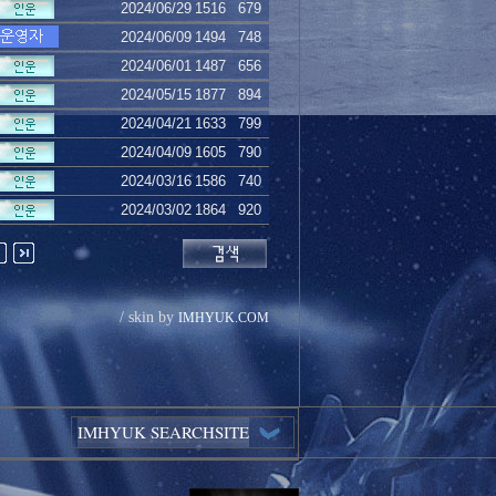
2024/06/29
1516
679
2024/06/09
1494
748
2024/06/01
1487
656
2024/05/15
1877
894
2024/04/21
1633
799
2024/04/09
1605
790
2024/03/16
1586
740
2024/03/02
1864
920
/ skin by
IMHYUK.COM
IMHYUK SEARCHSITE