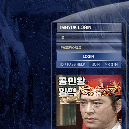
M:0 G:54