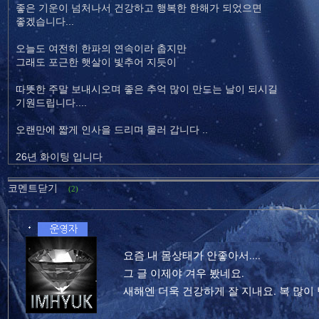
좋은 기운이 넘처나서 건강하고 행복한 한해가 되었으면
좋겠습니다...
오늘도 여전히 한파의 연속이라 춥지만
그래도 포근한 햇살이 빛추어 지듯이
따뜻한 주말 보내시오며 좋은 추억 많이 만드는 날이 되시길
기원드립니다....
오랜만에 짧게 인사을 드리며 물러 갑니다 ..
26년 화이팅 입니다
코멘트닫기
(2)
요즘 내 몸상태가 안좋아서....
그 글 이제야 겨우 봤네요.
새해엔 더욱 건강하게 잘 지내요. 복 많이 