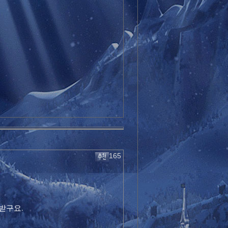
165
받구요.