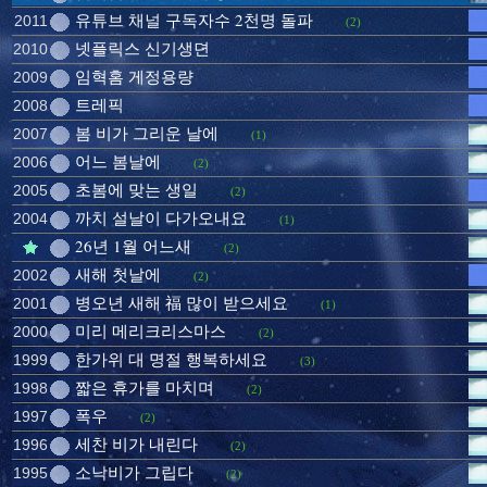
유튜브 채널 구독자수 2천명 돌파
2011
(2)
넷플릭스 신기생뎐
2010
임혁홈 게정용량
2009
트레픽
2008
봄 비가 그리운 날에
2007
(1)
어느 봄날에
2006
(2)
초봄에 맞는 생일
2005
(2)
까치 설날이 다가오내요
2004
(1)
26년 1월 어느새
(2)
새해 첫날에
2002
(2)
병오년 새해 福 많이 받으세요
2001
(1)
미리 메리크리스마스
2000
(2)
한가위 대 명절 행복하세요
1999
(3)
짧은 휴가를 마치며
1998
(2)
폭우
1997
(2)
세찬 비가 내린다
1996
(2)
소낙비가 그립다
1995
(2)