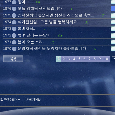
장마...
1977
(3)
오늘 임혁님 생신날입니다
1976
(1)
임혁선생님 늦었지만 생신을 진심으로 축하...
1975
(3)
석가탄신일 - 모든 님들 행복하세요
1974
(1)
봄비처럼..
1973
(2)
벗꽃 날리는 봄날에
1972
(2)
봄이 오는 소리
1971
(3)
운영자님 생신을 늦었지만 축하드립니다
1970
(2)
2
3
4
5
6
7
8
9
10
1
메일무단수집거부
관리자메일