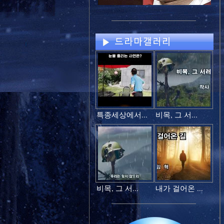
특종세상에서...
비목, 그 서...
비목, 그 서...
내가 걸어온 ...