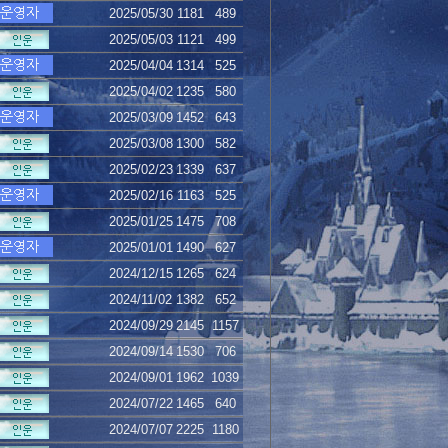
2025/05/30
1181
489
2025/05/03
1121
499
2025/04/04
1314
525
2025/04/02
1235
580
2025/03/09
1452
643
2025/03/08
1300
582
2025/02/23
1339
637
2025/02/16
1163
525
2025/01/25
1475
708
2025/01/01
1490
627
2024/12/15
1265
624
2024/11/02
1382
652
2024/09/29
2145
1157
2024/09/14
1530
706
2024/09/01
1962
1039
2024/07/22
1465
640
2024/07/07
2225
1180