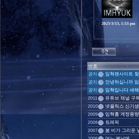
2025/3/15, 1:53 pm
번호
임혁팬사이트 찾
공지
안녕하십니까 임
공지
임혁입니다 새
공지
유튜브 채널 구
2011
넷플릭스 신기
2010
임혁홈 게정용량
2009
트레픽
2008
봄 비가 그리운 
2007
어느 봄날에
2006