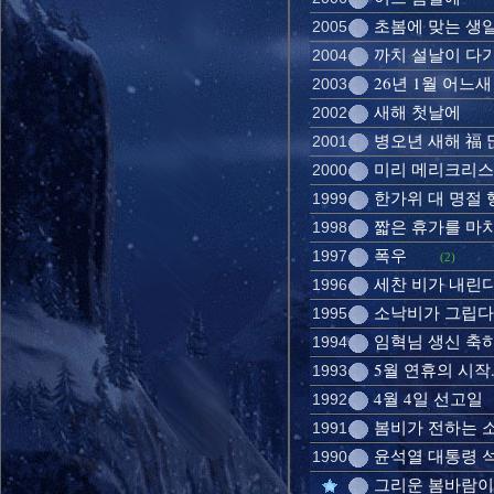
초봄에 맞는 생
2005
까치 설날이 다
2004
26년 1월 어느새
2003
새해 첫날에
2002
병오년 새해 福
2001
미리 메리크리
2000
한가위 대 명절
1999
짧은 휴가를 마
1998
폭우
1997
(2)
세찬 비가 내린
1996
소낙비가 그립다
1995
임혁님 생신 축
1994
5월 연휴의 시작..
1993
4월 4일 선고일
1992
봄비가 전하는 
1991
윤석열 대통령 
1990
그리운 봄바람이