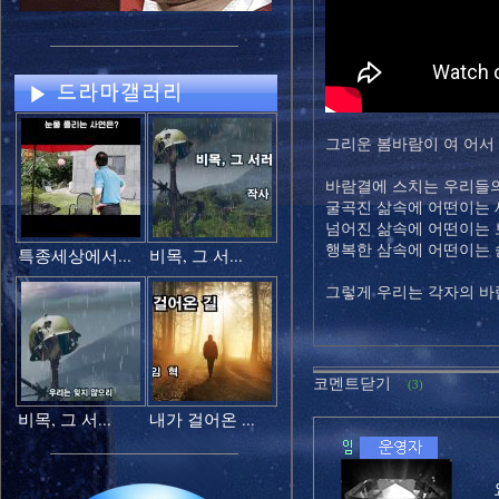
그리운 봄바람이 여 어서 
바람결에 스치는 우리들
굴곡진 삶속에 어떤이는 
넘어진 삶속에 어떤이는
행복한 삼속에 어떤이는
특종세상에서...
비목, 그 서...
그렇게 우리는 각자의 바
코멘트닫기
(3)
비목, 그 서...
내가 걸어온 ...