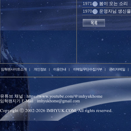
봄이 오는 소리
1971
운영자님 생신을
1970
임혁팬사이트소개
개인정보
이용안내
이메일무단수집거부
관리자메일
유튜브 채널 : https://www.youtube.com/@imhyukhome
임혁팬지기 E-Mail : imhyukhome@gmail.com
Copyright ⓒ 2002-
2026
IMHYUK.COM,
All rights reserved.