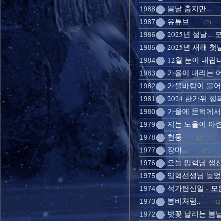
봄날 춥지만...
1988
유튜브
1987
(2)
2025년 설날..
1986
2025년 새해 첫
1985
12월 눈이 내립
1984
가을이 내리는 
1983
가을바람이 불어
1982
2024 한가위 
1981
가을에 문턱에서
1980
지는 노을이 아
1979
천둥
1978
(2)
장마...
1977
(3)
오늘 임혁님 생
1976
임혁선생님 늦었지
1975
석가탄신일 - 
1974
봄비처럼..
1973
(2
벗꽃 날리는 봄
1972