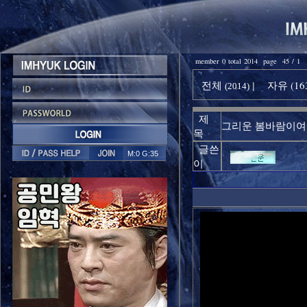
member 0 total 2014 page 45 / 1
전체
자유 (16
|
(2014)
제
그리운 봄바람이여
목
글쓴
M:0 G:35
이