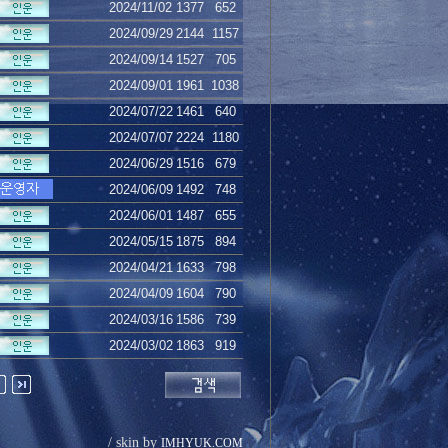
2024/11/02
1377
652
2024/09/29
2144
1157
2024/09/14
1527
705
2024/09/01
1961
1038
2024/07/22
1461
640
2024/07/07
2224
1180
2024/06/29
1516
679
2024/06/09
1492
748
2024/06/01
1487
655
2024/05/15
1875
894
2024/04/21
1633
798
2024/04/09
1604
790
2024/03/16
1586
739
2024/03/02
1863
919
/ skin by
IMHYUK.COM