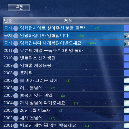
번호
제목
임혁팬사이트 찾아주신 분들 필독!!
공지
(2)
안녕하십니까 임혁입니다.
공지
(25)
임혁입니다 새해복많이받으세요
공지
(66)
유튜브 채널 구독자수 2천명 돌파
2011
(2)
넷플릭스 신기생뎐
2010
임혁홈 게정용량
2009
트레픽
2008
봄 비가 그리운 날에
2007
(1)
어느 봄날에
2006
(2)
초봄에 맞는 생일
2005
(2)
까치 설날이 다가오내요
2004
(1)
26년 1월 어느새
2003
(2)
새해 첫날에
2002
(2)
병오년 새해 福 많이 받으세요
2001
(1)