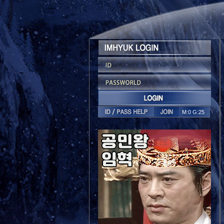
M:0 G:25