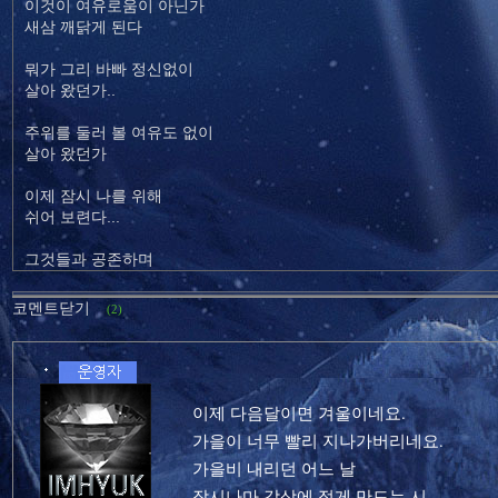
이것이 여유로움이 아닌가
새삼 깨닭게 된다
뭐가 그리 바빠 정신없이
살아 왔던가..
주위를 둘러 볼 여유도 없이
살아 왔던가
이제 잠시 나를 위해
쉬어 보련다...
그것들과 공존하며
코멘트닫기
(2)
이제 다음달이면 겨울이네요.
가을이 너무 빨리 지나가버리네요.
가을비 내리던 어느 날
잠시나마 감상에 젖게 만드는 시