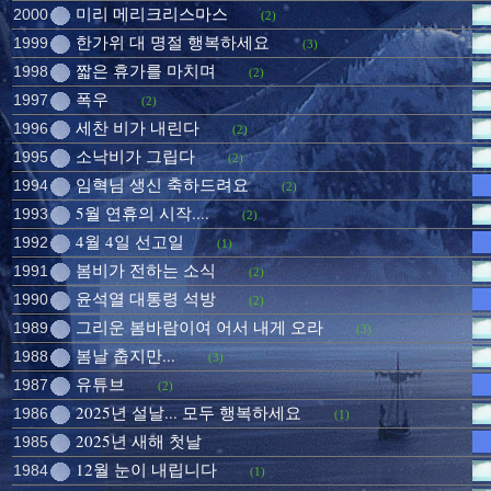
미리 메리크리스마스
2000
(2)
한가위 대 명절 행복하세요
1999
(3)
짧은 휴가를 마치며
1998
(2)
폭우
1997
(2)
세찬 비가 내린다
1996
(2)
소낙비가 그립다
1995
(2)
임혁님 생신 축하드려요
1994
(2)
5월 연휴의 시작....
1993
(2)
4월 4일 선고일
1992
(1)
봄비가 전하는 소식
1991
(2)
윤석열 대통령 석방
1990
(2)
그리운 봄바람이여 어서 내게 오라
1989
(3)
봄날 춥지만...
1988
(3)
유튜브
1987
(2)
2025년 설날... 모두 행복하세요
1986
(1)
2025년 새해 첫날
1985
12월 눈이 내립니다
1984
(1)