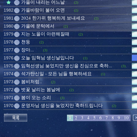
가을이 내리는 어느날
(2)
가을바람이 불어 오면
1982
(2)
2024 한가위 행복하게 보내세요
1981
(2)
가을에 문턱에서
1980
(2)
지는 노을이 아련해질때
1979
(2)
천둥
1978
(2)
장마...
1977
(3)
오늘 임혁님 생신날입니다
1976
(1)
임혁선생님 늦었지만 생신을 진심으로 축하...
1975
(3)
석가탄신일 - 모든 님들 행복하세요
1974
(1)
봄비처럼..
1973
(2)
벗꽃 날리는 봄날에
1972
(2)
봄이 오는 소리
1971
(3)
운영자님 생신을 늦었지만 축하드립니다
1970
(2)
2
3
4
5
6
7
8
9
10
1