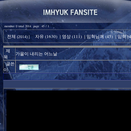
member 0 total 2014 page 45 / 1
전체
자유 (1630)
영상 (111)
임혁님께 (45)
임혁 (4
|
|
|
|
(2014)
제
가을이 내리는 어느날
목
글쓴
이