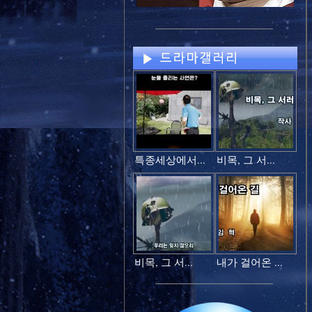
특종세상에서...
비목, 그 서...
비목, 그 서...
내가 걸어온 ...