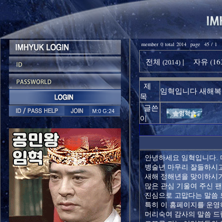
member 0 total 2014 page 45 / 1
전체
자유 (16
|
(2014)
제
임혁입니다 새해
목
글쓴
M:0 G:24
이
안녕하세요 임혁입니다.
병술년 마무리 잘들하시
새해 정해년을 맞이하시기
많은 관심 기울여 주신 
진심으로 고맙다는 말씀 
특히 이 홈페이지를 운영
머리숙여 감사의 말씀 드