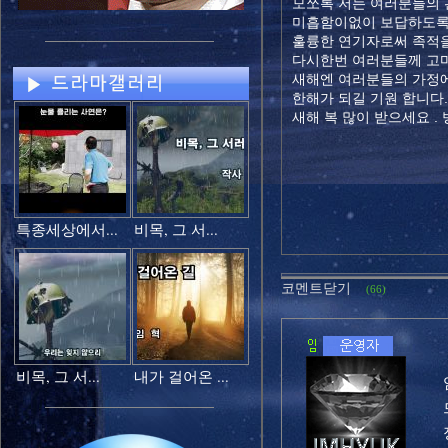
모쪼록 저는 여러분들의
미흡함이없이 보답하도록
훌륭한 연기자로써 족적을
다시한번 여러분들께 고
새해엔 여러분들의 가정에
한해가 되길 기원 합니다
새해 복 많이 받으세요 . 
특종세상에서...
비목, 그 서...
코멘트닫기
(66)
비목, 그 서...
내가 걸어온 ...