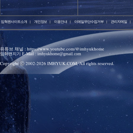
임혁팬사이트소개
개인정보
이용안내
이메일무단수집거부
관리자메일
유튜브 채널 : https://www.youtube.com/@imhyukhome
임혁팬지기 E-Mail : imhyukhome@gmail.com
Copyright ⓒ 2002-
2026
IMHYUK.COM,
All rights reserved.