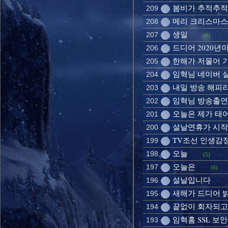
봄비가 추적추적
209
메리 크리스마스!
208
생일
207
(4)
드디어 2020년
206
한해가 저물어 
205
임혁님 네이버 
204
내일 방송 해피
203
임혁님 방송출연
202
오늘은 제가 태
201
설날연휴가 시
200
TV조선 인생감
199
오늘
198
(5)
오늘은
197
(6)
설날입니다
196
새해가 드디어 
195
끝없이 회자되고
194
임혁홈 SSL 보
193