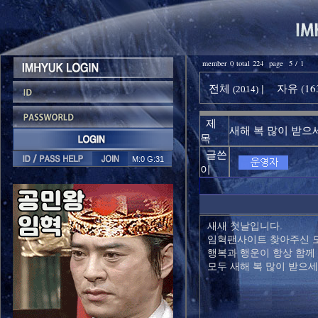
member 0 total 224 page 5 / 1
전체
자유 (16
|
(2014)
제
새해 복 많이 받으
목
글쓴
M:0 G:31
이
새새 첫날입니다.
임혁팬사이트 찾아주신 
행복과 행운이 항상 함께
모두 새해 복 많이 받으세