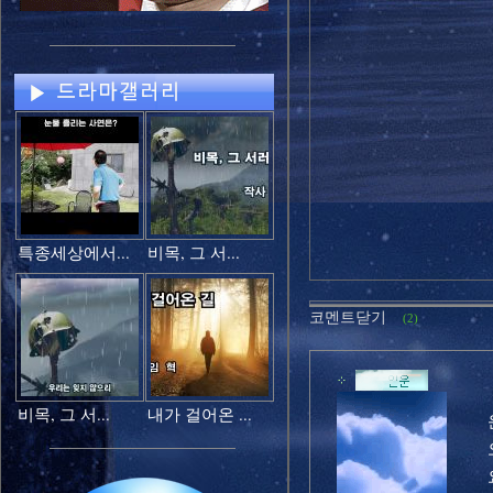
특종세상에서...
비목, 그 서...
코멘트닫기
(2)
비목, 그 서...
내가 걸어온 ...