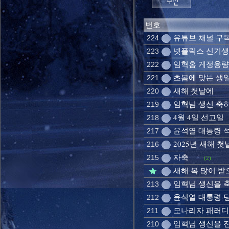
번호
유튜브 채널 구
224
넷플릭스 신기
223
임혁홈 게정용량
222
초봄에 맞는 생
221
새해 첫날에
220
임혁님 생신 축
219
4월 4일 선고일
218
윤석열 대통령 
217
2025년 새해 첫
216
자축
215
(2)
새해 복 많이 
임혁님 생신을 
213
윤석열 대통령 
212
모나리자 패러디
211
임혁님 생신을 
210