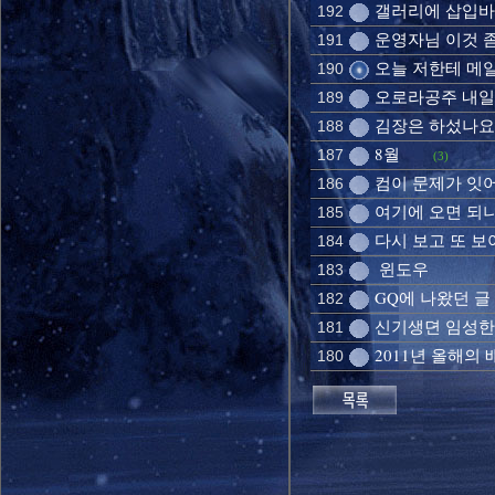
갤러리에 삽입
192
운영자님 이것 
191
오늘 저한테 메일
190
오로라공주 내일
189
김장은 하섰나요
188
8월
187
(3)
컴이 문제가 잇
186
여기에 오면 되
185
다시 보고 또 보
184
윈도우
183
GQ에 나왔던 글
182
신기생뎐 임성한
181
2011년 올해의 배
180