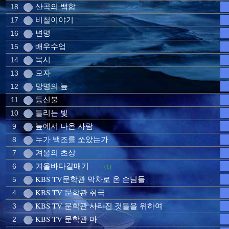
산곡의 백합
18
비철이야기
17
변명
16
배우수업
15
묵시
14
모자
13
망명의 늪
12
등신불
11
들리는 빛
10
늪에서 나온 사람
9
누가 백조를 쏘았는가
8
겨울의 초상
7
겨울바다갈매기
6
(1)
KBS TV문학관 막차로 온 손님들
5
KBS TV 문학관 취국
4
KBS TV 문학관 사라진 것들을 위하여
3
KBS TV 문학관 마
2