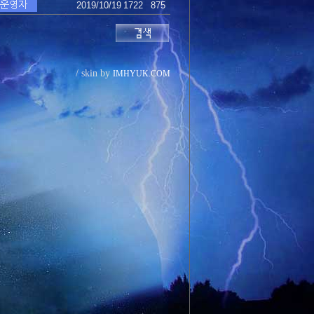
2019/10/19
1722
875
/ skin by
IMHYUK.COM