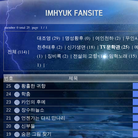
member 0 total 25 page 1 / 1
대조영 (29)
명성황후 (0)
여인천하 (2)
무인시대
|
|
|
TV문학관 (25)
천추태후 (2)
신기생뎐 (18)
예
|
|
|
전체
|
(114)
(1)
징비록 (2)
전설의 고향 (1)
임혁노래 (15)
|
|
|
1)
|
번호
제목
황홀한 귀향
25
학춤
24
카인의 후예
23
장수하늘소
22
언젠가는 다시 만나리
21
신부들
20
숨은 그림 찾기
19