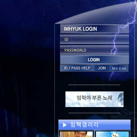
M:0 G:68