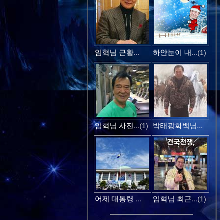
임혁님 근황...
하얀눈이 내...
(1)
임혁님 사진...
박태광화백님...
(1)
어제 대통령 ...
임혁님 최근...
(1)