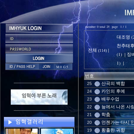
member 0 total 25 page 1 / 1
대조영 (2
천추태후 
전체
|
(114)
(1)
징비
|
1)
|
M:0 G:5
번호
산곡의 백합
25
카인의 후예
24
배우수업
23
늪에서 나온 사
22
학춤
21
언젠가는 다시 
20
황홀한 귀향
19