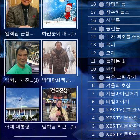
망명의 늪
18
장수하늘소
17
신부들
16
등신불
15
임혁님 근황...
하얀눈이 내...
(1)
누가 백조를 쏘
14
묵시
13
모자
12
들리는 빛
11
변명
10
숨은 그림 찾기
9
임혁님 사진...
박태광화백님...
(1)
겨울의 초상
8
겨울바다갈매기
7
비철이야기
6
KBS TV문학관
5
KBS TV 문학
4
KBS TV 문학관
어제 대통령 ...
임혁님 최근...
3
(1)
KBS TV 문학
2