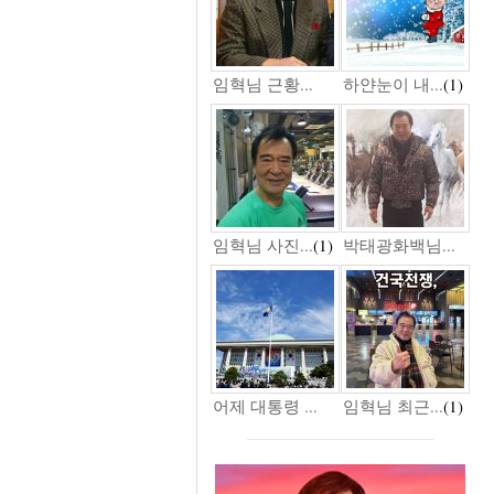
임혁님 근황...
하얀눈이 내...
(1)
임혁님 사진...
(1)
박태광화백님...
어제 대통령 ...
임혁님 최근...
(1)