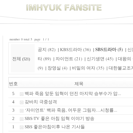
member 0 total 5 page 1 / 1
SBS드라마 (5)
공지 (82)
KBS드라마 (36)
신돈
|
|
|
전체
타 (89)
자이언트 (21)
신기생뎐 (45)
대왕의 꿈
|
|
|
(521)
(9)
장영실 (4)
비밀의 여자 (35)
대한불교조계종
|
|
|
번호
제목
백파 죽음 앞둔 임혁이 던진 마지막 승부수가 압...
5
갖바치 극중성격
4
‘자이언트’ 백파 죽음, 어두운 그림자…시청률...
3
SBS-TV 좋은 아침 임혁 이야기 방송
2
SBS 좋은아침이후 나온 기사들
1