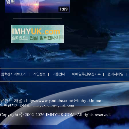
임혁팬사이트소개
개인정보
이용안내
이메일무단수집거부
관리자메일
유튜브 채널 : https://www.youtube.com/@imhyukhome
임혁팬지기 E-Mail : imhyukhome@gmail.com
Copyright ⓒ 2002-
2026
IMHYUK.COM,
All rights reserved.