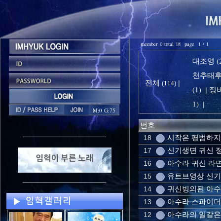
member 0 total 18 page 1 / 1
대조영 (2
천추태후 
전체
|
(114)
(1)
징비
|
1)
|
M:0 G:75
번호
시작은 평범하지
18
신기생뎐 귀신 
17
아수라 귀신 라
16
유트브영상 신기
15
귀신빙의된 아수
14
아수라 스파이
13
아수라의 일갈은 
12