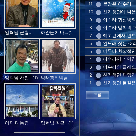
불같은 아수라
11
신기생뎐에 나온
10
아수라 귀신빙의
9
아수라 임혁의 포복
8
임혁님 근황...
하얀눈이 내...
(1)
예고편에서 안드
7
안드래 짖는 소리
6
너무나 환상적인
5
아수라의 기막힌
4
아수라와 클레
3
신기생뎐 재밌게
2
임혁님 사진...
박태광화백님...
(1)
신기생뎐 불같은
1
어제 대통령 ...
임혁님 최근...
(1)