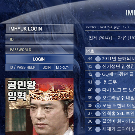
member 0 total 224 page 5 / 5
전체
자유 (16
|
(2014)
번호
2011년 올해의 배
44
신기생뎐 임성한
43
M:0 G:74
GQ에 나왔던 글
42
윈도우
41
다시 보고 또 보
40
오로라공주 내일
39
오늘 저한테 메일
38
임혁홈 SSL 보
37
끝없이 회자되고
36
새해가 드디어 
35