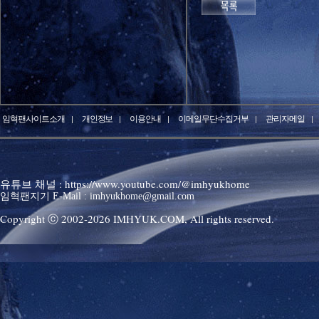
임혁팬사이트소개
개인정보
이용안내
이메일무단수집거부
관리자메일
유튜브 채널 : https://www.youtube.com/@imhyukhome
임혁팬지기 E-Mail : imhyukhome@gmail.com
Copyright ⓒ 2002-
2026
IMHYUK.COM,
All rights reserved.