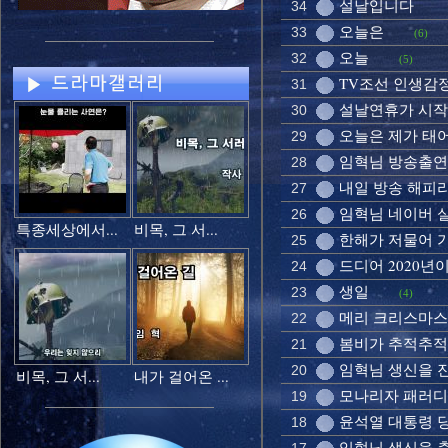
설날입니다
34
오늘은
33
(6)
오늘
32
(5)
TV조선 인생감
31
설날연휴가 시
30
오늘은 제가 태
29
임혁님 방송출연
28
내일 방송 해피
27
임혁님 네이버 
26
특종세상에서...
비목, 그 서...
한해가 저물어 
25
드디어 2020년
24
생일
23
(4)
메리 크리스마스!
22
봄비가 추적추적
21
임혁님 생신을 
20
비목, 그 서...
내가 걸어온 ...
모나리자 패러디
19
윤석열 대통령 
18
임혁님 생신을 