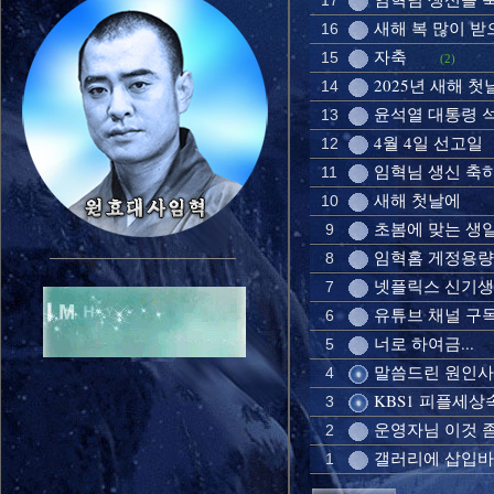
17
새해 복 많이 
16
자축
15
(2)
2025년 새해 첫
14
윤석열 대통령 
13
4월 4일 선고일
12
임혁님 생신 축
11
새해 첫날에
10
초봄에 맞는 생
9
임혁홈 게정용량
8
넷플릭스 신기
7
유튜브 채널 구
6
너로 하여금...
5
말씀드린 원인사
4
KBS1 피플세
3
운영자님 이것 
2
갤러리에 삽입
1