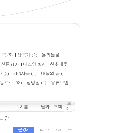
용의눈물
국 (5)
삼국기 (2)
|
|
신돈 (13)
대조영 (89)
천추태후
|
|
(5)
SBS사극 (1)
대왕의 꿈 (1
|
|
능프로 (58)
장영실 (4)
유튜브임
|
|
추
이름
날짜
조회
천
도 참
14.07.23
2366
1125