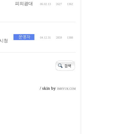
피의광대
06.02.13
2627
1362
04.12.31
2859
1388
 시청
/ skin by
IMHYUK.COM