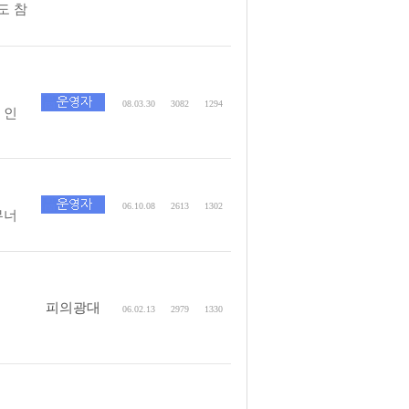
도 참
08.03.30
3082
1294
 인
06.10.08
2613
1302
무너
피의광대
06.02.13
2979
1330