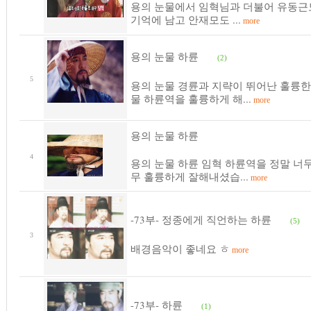
용의 눈물에서 임혁님과 더불어 유동근
기억에 남고 안재모도 ...
more
용의 눈물 하륜
(2)
5
용의 눈물 경륜과 지략이 뛰어난 훌륭한
물 하륜역을 훌륭하게 해...
more
용의 눈물 하륜
4
용의 눈물 하륜 임혁 하륜역을 정말 너
무 훌륭하게 잘해내셨습...
more
-73부- 정종에게 직언하는 하륜
(5)
3
배경음악이 좋네요 ㅎ
more
-73부- 하륜
(1)