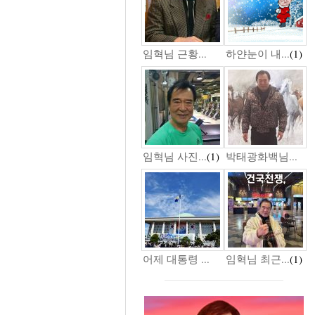
임혁님 근황...
하얀눈이 내...
(1)
임혁님 사진...
(1)
박태광화백님...
어제 대통령 ...
임혁님 최근...
(1)