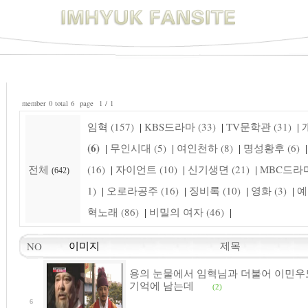
member 0 total 6 page 1 / 1
임혁 (157)
KBS드라마 (33)
TV문학관 (31)
개
|
|
|
(6)
무인시대 (5)
여인천하 (8)
명성황후 (6)
|
|
|
|
전체
(16)
자이언트 (10)
신기생뎐 (21)
MBC드라마 
|
|
|
(642)
1)
오로라공주 (16)
징비록 (10)
영화 (3)
예
|
|
|
|
혁노래 (86)
비밀의 여자 (46)
|
|
제목
NO
이미지
용의 눈물에서 임혁님과 더불어 이민우
기억에 남는데
(2)
6