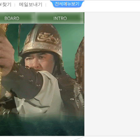
PW찾기
메일보내기