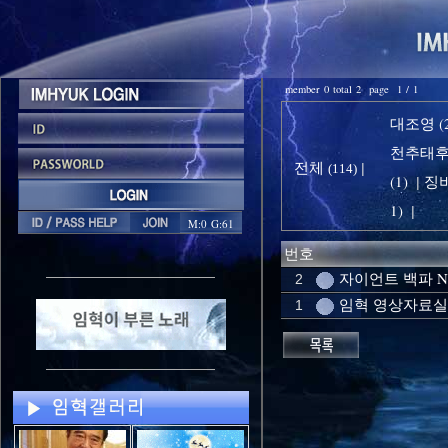
member 0 total 2 page 1 / 1
대조영 (2
천추태후 
전체
|
(114)
(1)
징비
|
1)
|
M:0 G:61
번호
자이언트 백파 
2
임혁 영상자료실
1