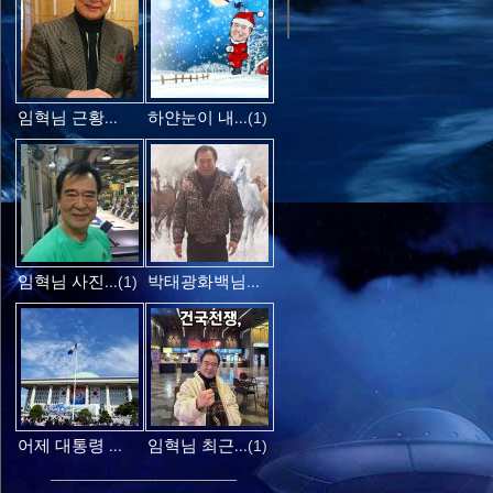
임혁님 근황...
하얀눈이 내...
(1)
임혁님 사진...
박태광화백님...
(1)
어제 대통령 ...
임혁님 최근...
(1)