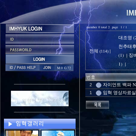
member 0 total 2 page 1 / 1
대조영 (2
천추태후 
전체
|
(114)
(1)
징비
|
1)
|
M:0 G:72
번호
자이언트 백파 
2
임혁 영상자료실
1