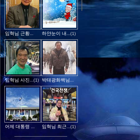
임혁님 근황...
하얀눈이 내...
(1)
임혁님 사진...
박태광화백님...
(1)
어제 대통령 ...
임혁님 최근...
(1)