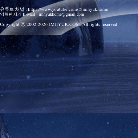
유튜브 채널 : https://www.youtube.com/@imhyukhome
임혁팬지기 E-Mail : imhyukhome@gmail.com
Copyright ⓒ 2002-
2026
IMHYUK.COM,
All rights reserved.