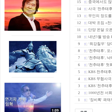
중국에서도 많은
15
사극 '천추태후
14
무인의 정도를
13
대박 조짐 <천
12
단양 온달 오픈
11
내년3월 방송 
10
‘최강칠우’ 당
9
'천추태후', 
8
'천추태후', 낙
7
'천추태후' 
6
KBS 천추태후
5
KBS 무협사극
4
KBS '천추태
3
1000년전 서
2
'징비록' 곽재
1