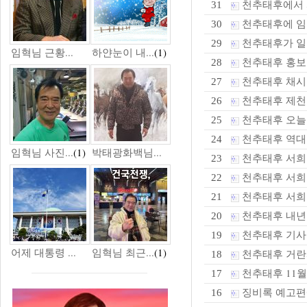
천추태후에서 서
31
천추태후에 임혁
30
천추태후가 일
29
임혁님 근황...
하얀눈이 내...
(1)
천추태후 홍
28
천추태후 채시라
27
천추태후 제천
26
천추태후 오늘 
25
천추태후 역대
24
임혁님 사진...
(1)
박태광화백님...
천추태후 서희
23
천추태후 서희 
22
천추태후 서희
21
천추태후 내년 
20
천추태후 기사
19
어제 대통령 ...
임혁님 최근...
(1)
천추태후 거란과
18
천추태후 11월 
17
징비록 예고편
16