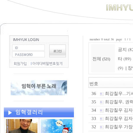
member 0 total 36 page 1 / 1
공지 (8
전체
타 (89)
(521)
(9)
장
|
번호
최강칠우...기
36
최강칠우, 권
35
최강칠우 김자
34
최강칠우 김자
33
최강칠우 가장 
32