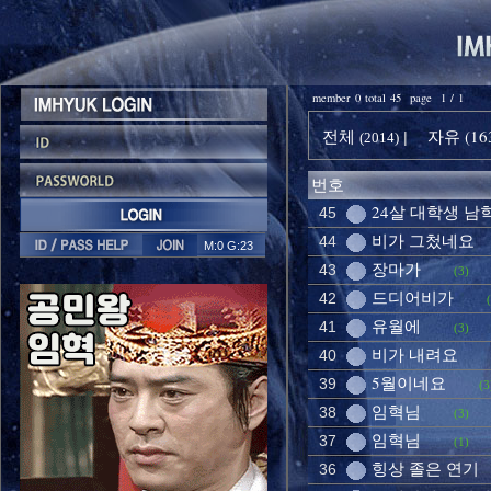
member 0 total 45 page 1 / 1
전체
자유 (16
|
(2014)
번호
24살 대학생 남
45
비가 그첬네요
44
M:0 G:23
장마가
43
(3)
드디어비가
42
유월에
41
(3)
비가 내려요
40
5월이네요
39
(3
임혁님
38
(3)
임혁님
37
(1)
힝상 졸은 연기
36