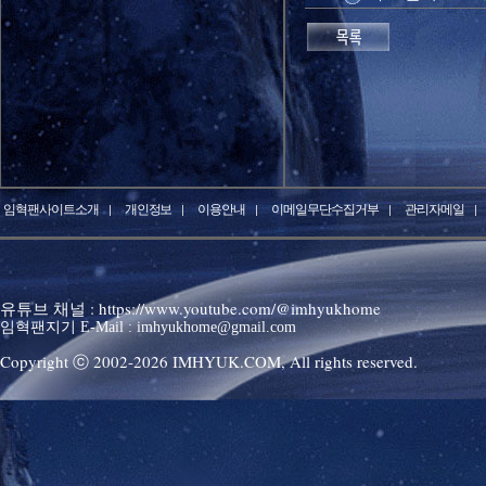
임혁팬사이트소개
개인정보
이용안내
이메일무단수집거부
관리자메일
유튜브 채널 : https://www.youtube.com/@imhyukhome
임혁팬지기 E-Mail : imhyukhome@gmail.com
Copyright ⓒ 2002-
2026
IMHYUK.COM,
All rights reserved.