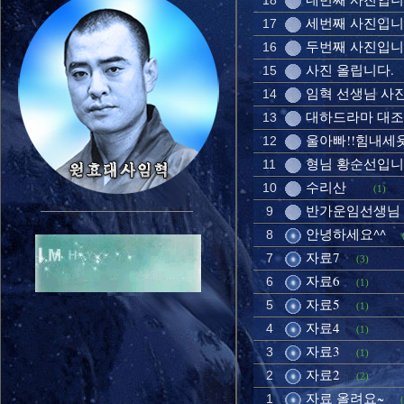
18
세번째 사진입니
17
두번째 사진입니
16
사진 올립니다.
15
임혁 선생님 사
14
대하드라마 대조
13
울아빠!!힘내세욧!
12
형님 황순선입
11
수리산
10
(1)
반가운임선생님
9
안녕하세요^^
8
자료7
7
(3)
자료6
6
(1)
자료5
5
(1)
자료4
4
(1)
자료3
3
(1)
자료2
2
(2)
자료 올려요~
1