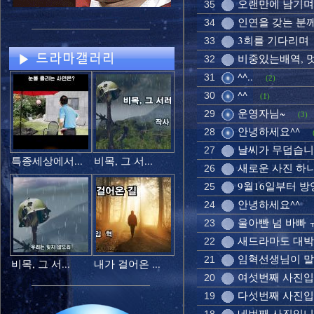
오랜만에 남기며.
35
인연을 갖는 분
34
3회를 기다리며
33
비중있는배역, 
32
^^..
31
(2)
^^
30
(1)
운영자님~
29
(3)
안녕하세요^^
28
날씨가 무덥습니
27
특종세상에서...
비목, 그 서...
새로운 사진 하나
26
9월16일부터 방영
25
안녕하세요^^
24
울아빤 넘 바빠 
23
새드라마도 대박나
22
임혁선생님이 말
21
비목, 그 서...
내가 걸어온 ...
여섯번째 사진입
20
다섯번째 사진입
19
네번째 사진입니