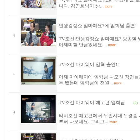
니다. 김연희님이 상...
more
인생감정쇼 얼마예요?에 임혁님 출연!
6
TV조선 인생감정쇼 얼마예요? 방송할 
이제며칠 안남았네요....
more
TV조선 마이웨이 임혁 출연!!
5
어제 마이웨이에 임혁님 나오신 장면들
두 봤는데 임혁님이 전원...
more
TV조선 마이웨이 예고편 임혁님
(2)
4
티비조선 예고편에서 무인시대 두경승 
부터 나오네요. 그리고...
more