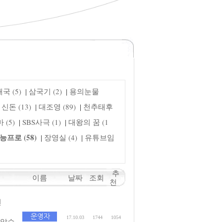
국 (5)
삼국기 (2)
용의눈물
|
|
신돈 (13)
대조영 (89)
천추태후
|
|
(5)
SBS사극 (1)
대왕의 꿈 (1
|
|
능프로 (58)
장영실 (4)
유튜브임
|
|
추
이름
날짜
조회
천
연
17.10.03
1744
1054
보았습