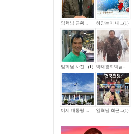
임혁님 근황...
하얀눈이 내...
(1)
임혁님 사진...
(1)
박태광화백님...
어제 대통령 ...
임혁님 최근...
(1)