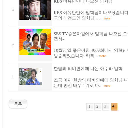
KBS 여유만만에 나오신 임혁님
3
KBS 여유만만에 임혁님이나오셨습니다.
극의 레전드인 임혁님... ...
more
SBS-TV좋은아침에서 임혁님 나오신 모
캡쳐~
2
10월31일 좋은아침 4003회에서 임혁
방송되었습니다. 카리...
more
한밤의 티비연예에 나온 아수라 임혁
1
조금 아까 한밤의 티비연예에 임혁님 
는데 반전 배우 1위로 나...
more
1
2
3
4