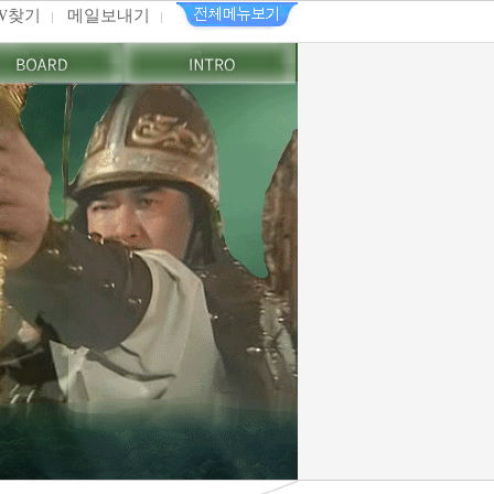
PW찾기
메일보내기