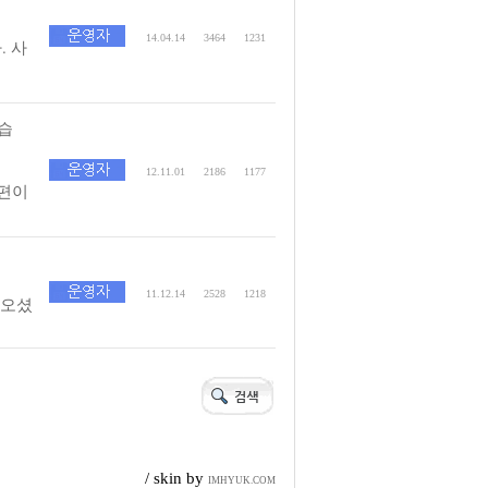
14.04.14
3464
1231
 사
습
12.11.01
2186
1177
님편이
11.12.14
2528
1218
나오셨
/ skin by
IMHYUK.COM