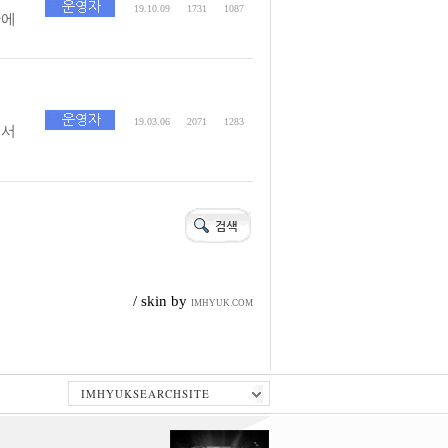
19.10.09
1731
1087
간에
19.03.06
2071
1283
에서
/ skin by
IMHYUK.COM
IMHYUKSEARCHSITE