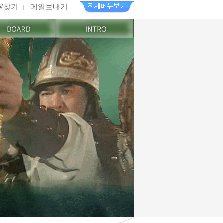
PW찾기
메일보내기