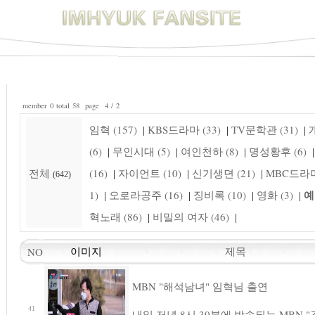
member 0 total 58 page 4 / 2
임혁 (157)
KBS드라마 (33)
TV문학관 (31)
개
|
|
|
(6)
무인시대 (5)
여인천하 (8)
명성황후 (6)
|
|
|
|
전체
(16)
자이언트 (10)
신기생뎐 (21)
MBC드라마 
|
|
|
(642)
예
1)
오로라공주 (16)
징비록 (10)
영화 (3)
|
|
|
|
혁노래 (86)
비밀의 여자 (46)
|
|
제목
NO
이미지
MBN "해석남녀" 임혁님 출연
41
내일 저녁 8시 30분에 방송되는 MBN 