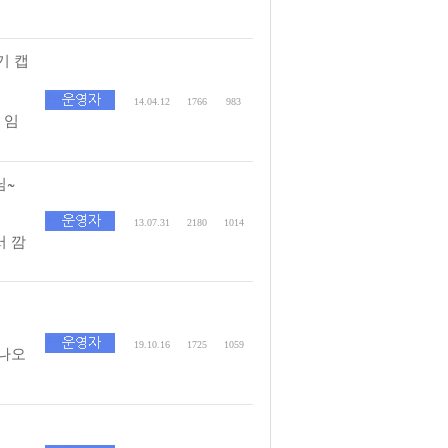
기 캡
14.04.12
1766
983
 임
님~
13.07.31
2180
1014
 깜
19.10.16
1725
1059
나오