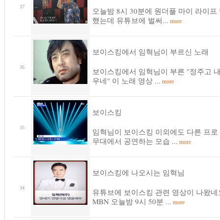
37
오늘밤 8시 30분에 원더플 마이 라이프
했는데 유튜브에 벌써...
more
보이스킹에서 임혁님이 부르신 노래
36
보이스킹에서 임혁님이 부른 "정주고 
우네" 이 노래 영상 ...
more
보이스킹
35
임혁님이 보이스킹 이외에도 다른 프로
무대에서 공연하는 모습 ...
more
보이스킹에 나오시는 임혁님
34
유튜브에 보이스킹 관련 영상이 나왔네
MBN 오늘밤 9시 50분 ...
more