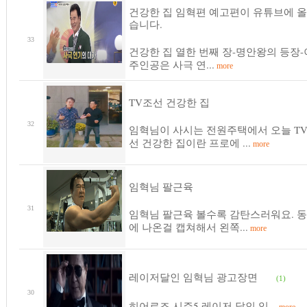
건강한 집 임혁편 예고편이 유튜브에 
습니다.
33
건강한 집 열한 번째 장-명안왕의 등장
주인공은 사극 연...
more
TV조선 건강한 집
32
임혁님이 사시는 전원주택에서 오늘 T
선 건강한 집이란 프로에 ...
more
임혁님 팔근육
31
임혁님 팔근육 볼수록 감탄스러워요. 
에 나온걸 캡쳐해서 왼쪽...
more
레이저달인 임혁님 광고장면
(1)
30
히어로즈 시즌5 레이저 달인 임...