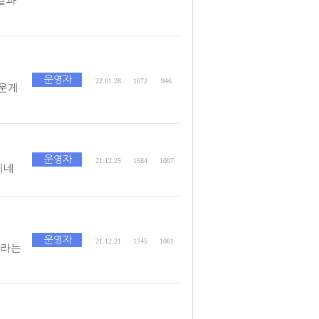
22.01.28
1672
946
운게
21.12.25
1684
1007
시네
21.12.21
1745
1061
자라는