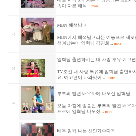
속이 다른 해석...
more
MBN 해석남녀
40
MBN에서 해석남녀라는 예능프로 새로
생겨났는데 임혁님 김연희...
more
임혁님 출연하시는 내 사랑 투유 예고편
39
TV조선 내 사랑 투유에 임혁님 출연하
요. 예고편이 나와있어 ...
more
부부의 발견 배우자에 나오신 임혁님
38
오늘 아침에 방송된 부부의 발견 배우
프로에 임혁님 나오셨...
more
배우 임혁 나는 신인가수다?!