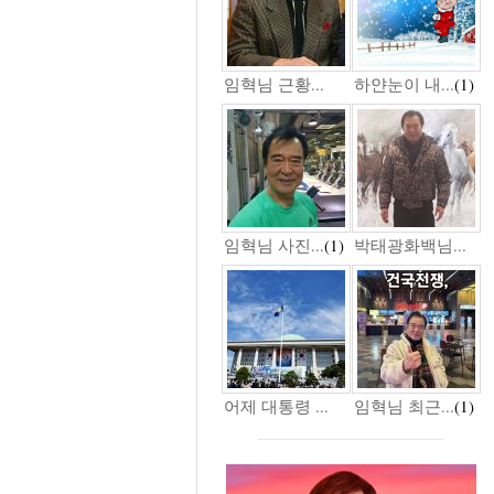
임혁님 근황...
하얀눈이 내...
(1)
임혁님 사진...
(1)
박태광화백님...
어제 대통령 ...
임혁님 최근...
(1)