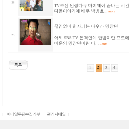
26
TV조선 인생다큐 마이웨이 끝나는 시
다음이야기에 배우 박병호...
more
끊임없이 회자되는 아수라 명장면
25
어제 SBS TV 본격연예 한밤이란 프로
비운의 명장면이란 타...
more
1
3
4
2
이메일무단수집거부
관리자메일