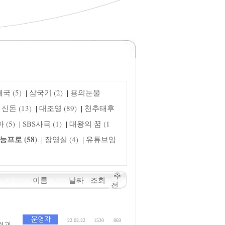
국 (5)
삼국기 (2)
용의눈물
|
|
신돈 (13)
대조영 (89)
천추태후
|
|
(5)
SBS사극 (1)
대왕의 꿈 (1
|
|
능프로 (58)
장영실 (4)
유튜브임
|
|
추
이름
날짜
조회
천
22.02.22
1530
869
"겉과