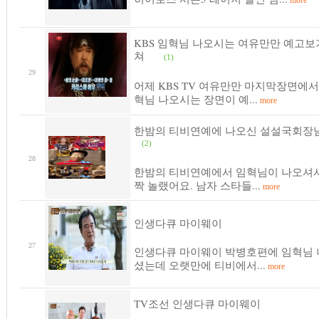
more
KBS 임혁님 나오시는 여유만만 예고보
쳐
(1)
29
어제 KBS TV 여유만만 마지막장면에서
혁님 나오시는 장면이 예...
more
한밤의 티비연예에 나오신 설설국회장
(2)
28
한밤의 티비연예에서 임혁님이 나오셔서
짝 놀랬어요. 남자 스타들...
more
인생다큐 마이웨이
27
인생다큐 마이웨이 박병호편에 임혁님 
셨는데 오랫만에 티비에서...
more
TV조선 인생다큐 마이웨이