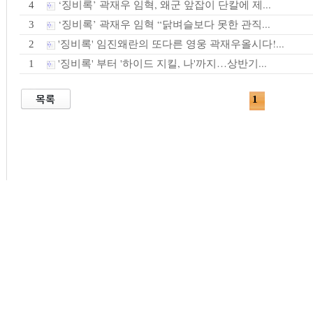
‘징비록’ 곽재우 임혁, 왜군 앞잡이 단칼에 제...
4
‘징비록’ 곽재우 임혁 “닭벼슬보다 못한 관직...
3
'징비록' 임진왜란의 또다른 영웅 곽재우올시다!...
2
'징비록' 부터 '하이드 지킬, 나'까지…상반기...
1
1