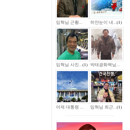
임혁님 근황...
하얀눈이 내...
(1)
임혁님 사진...
(1)
박태광화백님...
어제 대통령 ...
임혁님 최근...
(1)