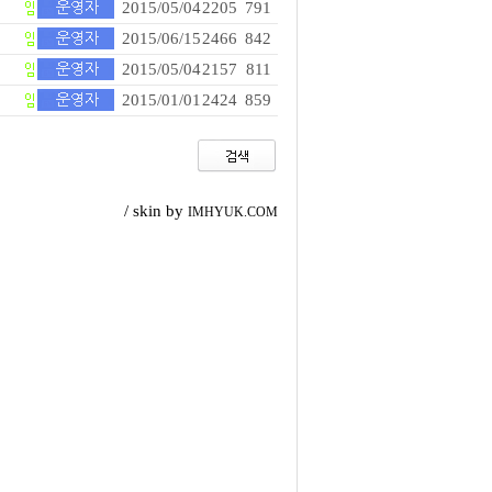
2015/05/04
2205
791
2015/06/15
2466
842
2015/05/04
2157
811
2015/01/01
2424
859
/ skin by
IMHYUK.COM