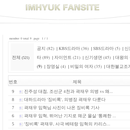
member 0 total 9 page 1 / 1
공지 (82)
KBS드라마 (36)
SBS드라마 (5)
신돈
|
|
|
전체
타 (89)
자이언트 (21)
신기생뎐 (45)
대왕의 꿈
|
|
|
(521)
(9)
장영실 (4)
비밀의 여자 (35)
대한불교조계종
|
|
|
번호
제목
진주성 대첩, 조선군 4천과 곽재우 의병 vs 왜...
9
대하드라마 '징비록', 의병장 곽재우 다룬다
8
곽재우 임혁님 사진이 나온 징비록 기사
7
곽재우 임혁, 뛰어난 기지로 왜군 몰살 '통쾌한 ...
6
′징비록′ 곽재우, 사극 베테랑 임혁의 카리스...
5