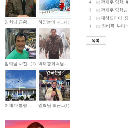
곽재우 임혁, 
4
곽재우 임혁님
3
대하드라마 '징
2
임혁님 근황...
하얀눈이 내...
(1)
'징비록' 부터 
1
임혁님 사진...
(1)
박태광화백님...
어제 대통령 ...
임혁님 최근...
(1)