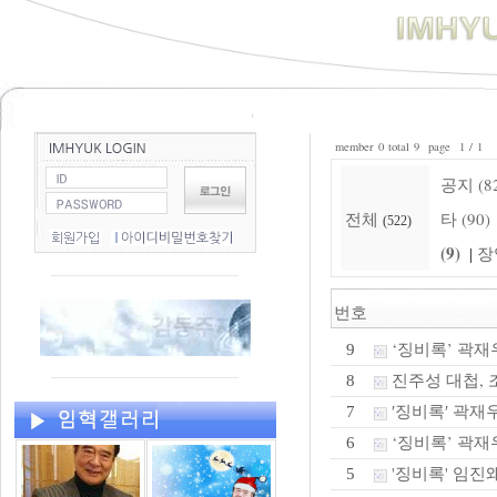
member 0 total 9 page 1 / 1
공지 (8
전체
타 (90)
(522)
(9)
장
|
번호
‘징비록’ 곽재
9
진주성 대첩, 조
8
′징비록′ 곽재
7
‘징비록’ 곽재우
6
'징비록' 임진
5