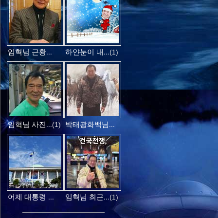
임혁님 근황...
하얀눈이 내...
(1)
임혁님 사진...
박태광화백님...
(1)
어제 대통령 ...
임혁님 최근...
(1)