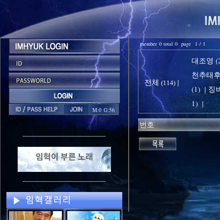
member 0 total 0 page 1 / 1
대조영 (2
천추태후 
전체
|
(114)
(1)
징비
|
1)
|
M:0 G:56
번호