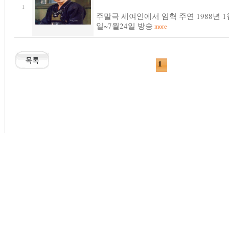
1
주말극 세여인에서 임혁 주연 1988년 1
일~7월24일 방송
more
1