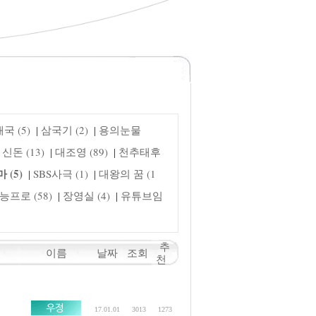
국 (5)
삼국기 (2)
용의눈물
|
|
신돈 (13)
대조영 (89)
천추태후
|
|
 (5)
SBS사극 (1)
대왕의 꿈 (1
|
|
능프로 (58)
장영실 (4)
유튜브임
|
|
추
이름
날짜
조회
천
17.01.01
3013
1273