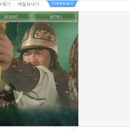
PW찾기
메일보내기