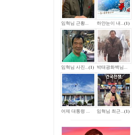
임혁님 근황...
하얀눈이 내...
(1)
임혁님 사진...
(1)
박태광화백님...
어제 대통령 ...
임혁님 최근...
(1)