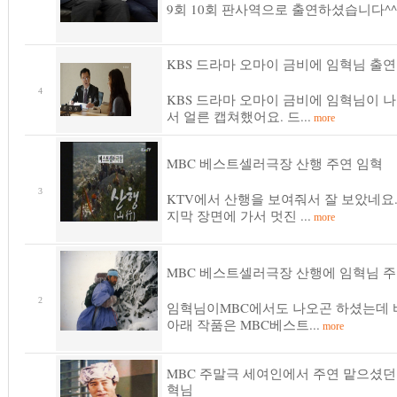
9회 10회 판사역으로 출연하셨습니다^^
KBS 드라마 오마이 금비에 임혁님 출연
4
KBS 드라마 오마이 금비에 임혁님이 
서 얼른 캡쳐했어요. 드...
more
MBC 베스트셀러극장 산행 주연 임혁
3
KTV에서 산행을 보여줘서 잘 보았네요.
지막 장면에 가서 멋진 ...
more
MBC 베스트셀러극장 산행에 임혁님 
2
임혁님이MBC에서도 나오곤 하셨는데 
아래 작품은 MBC베스트...
more
MBC 주말극 세여인에서 주연 맡으셨던
혁님