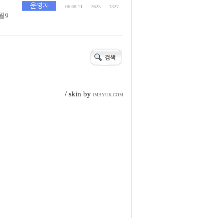
06.08.11
2625
1327
월9
/ skin by
IMHYUK.COM