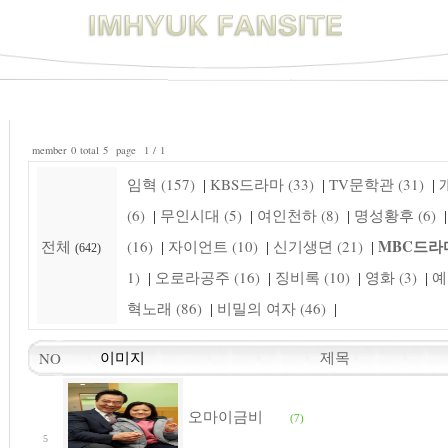
member 0 total 5 page 1 / 1
임혁 (157)
KBS드라마 (33)
TV문학관 (31)
개
|
|
|
(6)
무인시대 (5)
여인천하 (8)
명성황후 (6)
|
|
|
|
MBC드라마
전체
(16)
자이언트 (10)
신기생뎐 (21)
|
|
|
(642)
1)
오로라공주 (16)
징비록 (10)
영화 (3)
예
|
|
|
|
혁노래 (86)
비밀의 여자 (46)
|
|
제목
NO
이미지
오마이금비
(7)
5