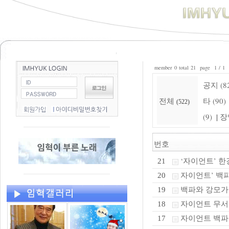
member 0 total 21 page 1 / 1
공지 (8
전체
타 (90)
(522)
(9)
장
|
번호
‘자이언트’ 한
21
자이언트’ 백파
20
백파와 강모가 만
19
자이언트 무서
18
자이언트 백파가
17