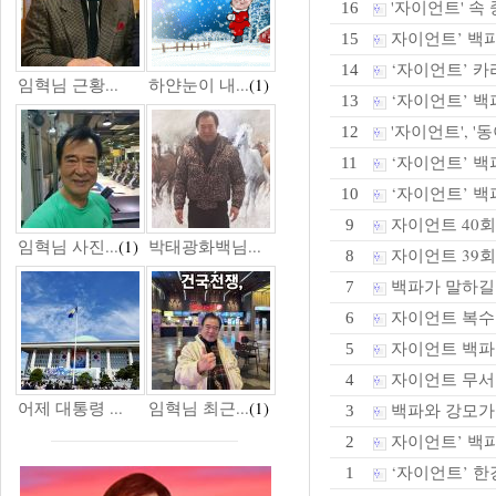
'자이언트' 속
16
자이언트’ 백파
15
‘자이언트’ 카
14
임혁님 근황...
하얀눈이 내...
(1)
‘자이언트’ 백파
13
'자이언트', '동
12
‘자이언트’ 백
11
‘자이언트’ 백
10
자이언트 40
9
임혁님 사진...
(1)
박태광화백님...
자이언트 39
8
백파가 말하길
7
자이언트 복수
6
자이언트 백파가
5
자이언트 무서
4
어제 대통령 ...
임혁님 최근...
(1)
백파와 강모가 만
3
자이언트’ 백파
2
‘자이언트’ 한
1