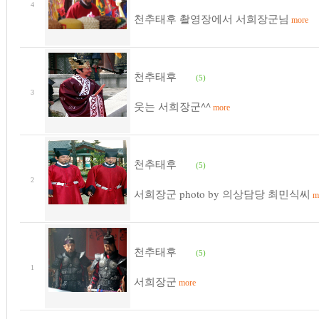
4
천추태후 촬영장에서 서희장군님
more
천추태후
(5)
3
웃는 서희장군^^
more
천추태후
(5)
2
서희장군 photo by 의상담당 최민식씨
m
천추태후
(5)
1
서희장군
more