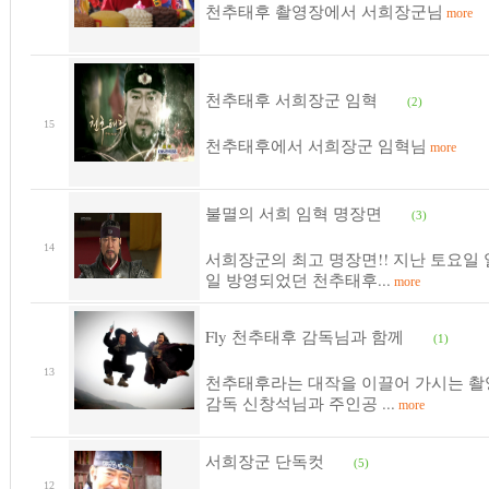
천추태후 촬영장에서 서희장군님
more
천추태후 서희장군 임혁
(2)
15
천추태후에서 서희장군 임혁님
more
불멸의 서희 임혁 명장면
(3)
14
서희장군의 최고 명장면!! 지난 토요일
일 방영되었던 천추태후...
more
Fly 천추태후 감독님과 함께
(1)
13
천추태후라는 대작을 이끌어 가시는 촬
감독 신창석님과 주인공 ...
more
서희장군 단독컷
(5)
12