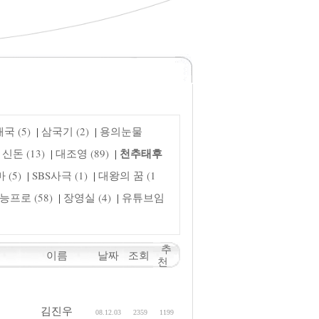
국 (5)
삼국기 (2)
용의눈물
|
|
천추태후
신돈 (13)
대조영 (89)
|
|
(5)
SBS사극 (1)
대왕의 꿈 (1
|
|
능프로 (58)
장영실 (4)
유튜브임
|
|
추
이름
날짜
조회
천
김진우
08.12.03
2359
1199