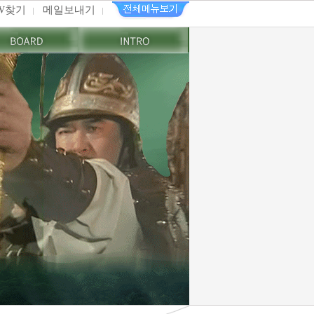
PW찾기
메일보내기