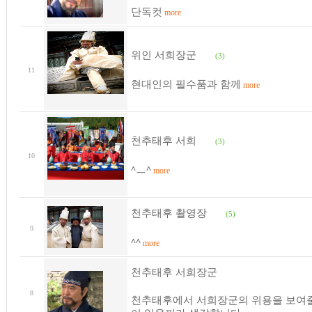
단독컷
more
위인 서희장군
(3)
11
현대인의 필수품과 함께
more
천추태후 서희
(3)
10
^ㅡ^
more
천추태후 촬영장
(5)
9
^^
more
천추태후 서희장군
8
천추태후에서 서희장군의 위용을 보여줄