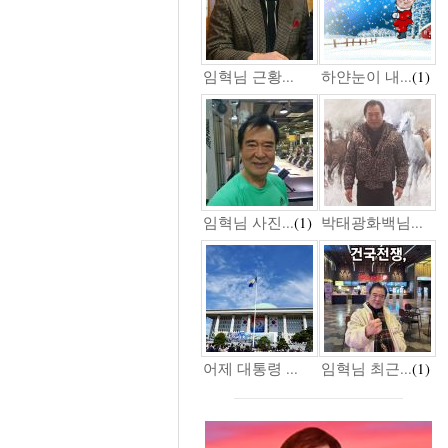
임혁님 근황...
하얀눈이 내...
(1)
임혁님 사진...
(1)
박태광화백님...
어제 대통령 ...
임혁님 최근...
(1)