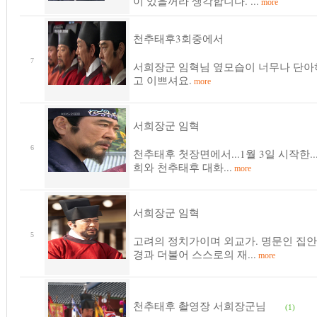
이 있을꺼라 생각합니다. ...
more
천추태후3회중에서
7
서희장군 임혁님 옆모습이 너무나 단아
고 이쁘셔요.
more
서희장군 임혁
6
천추태후 첫장면에서...1월 3일 시작한...
희와 천추태후 대화...
more
서희장군 임혁
5
고려의 정치가이며 외교가. 명문인 집안
경과 더불어 스스로의 재...
more
천추태후 촬영장 서희장군님
(1)