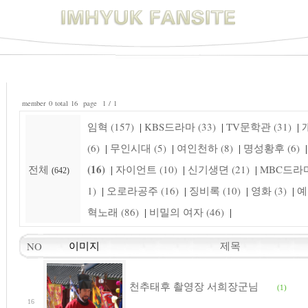
member 0 total 16 page 1 / 1
임혁 (157)
KBS드라마 (33)
TV문학관 (31)
개
|
|
|
(6)
무인시대 (5)
여인천하 (8)
명성황후 (6)
|
|
|
|
(16)
전체
자이언트 (10)
신기생뎐 (21)
MBC드라마 
|
|
|
(642)
1)
오로라공주 (16)
징비록 (10)
영화 (3)
예
|
|
|
|
혁노래 (86)
비밀의 여자 (46)
|
|
제목
NO
이미지
천추태후 촬영장 서희장군님
(1)
16