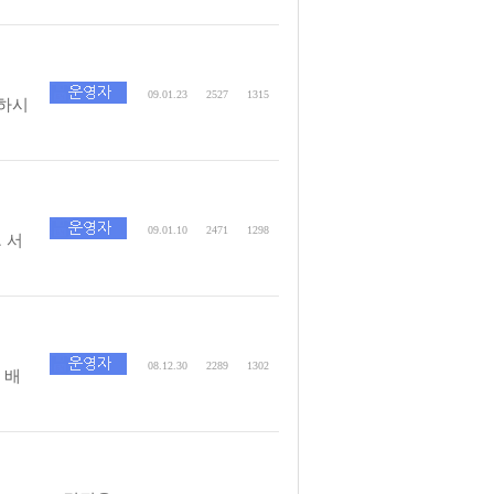
09.01.23
2527
1315
하시
09.01.10
2471
1298
 서
08.12.30
2289
1302
 배