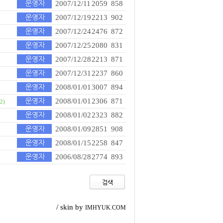
2007/12/11
2059
858
2007/12/19
2213
902
2007/12/24
2476
872
2007/12/25
2080
831
2007/12/28
2213
871
2007/12/31
2237
860
2008/01/01
3007
894
2008/01/01
2306
871
(2)
2008/01/02
2323
882
2008/01/09
2851
908
2008/01/15
2258
847
2006/08/28
2774
893
/ skin by
IMHYUK.COM