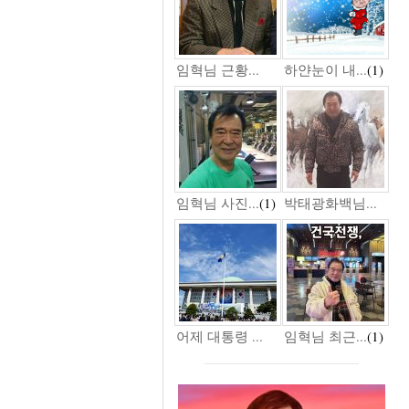
임혁님 근황...
하얀눈이 내...
(1)
임혁님 사진...
(1)
박태광화백님...
어제 대통령 ...
임혁님 최근...
(1)