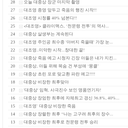
오늘 대중상 장군 마지막 촬영
28
대조영 종영 앞두고 죽음의 행진 시작!!
27
대조영 시청률 40% 넘본다!!
26
<대조영> 클라이맥스, ‘천문령 전투’의 역사...
25
대중상 살생부는 계속된다
24
대조영 주인공 최수종 '아버지 죽을때' 가장 눈...
23
대조영..미약한 시작...창대한 끝!
22
대중상 죽음 예고 시청자 긴장 아들은 내가 지킨...
21
대중상, 아들 위해 목숨 건 부성애 ‘뭉클’
20
대중상 초린 포로 맞교환 파란 예고!!!!
19
대중상 비장한 최후맞아
18
'대중상' 임혁, 사극진수 보인 명품연기자!
17
대중상 장엄한 최후에 자체최고 경신 36.8%, 40%...
16
대조영` 대중상 비장한 죽음
15
대중상 장렬한 최후 “나는 고구려 최후의 장수...
14
대중상 비장한 최후로 천문령 전투 승리
13