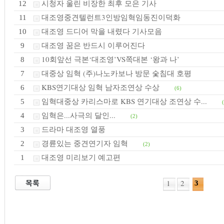
시청자 울린 비장한 최후 모은 기사
12
대조영중견텔런트3인방임혁임동진이덕화
11
대조영 드디어 막을 내렸다 기사모음
10
대조영 꿈은 반드시 이루어진다
9
10회앞선 극본‘대조영’VS쪽대본 ‘왕과 나’
8
대중상 임혁 (주)나노카보나 방문 숯침대 호평
7
KBS연기대상 임혁 남자조연상 수상
6
(6)
임혁대중상 카리스마로 KBS 연기대상 조연상 수...
5
임혁은...사극의 달인...
4
(2)
드라마 대조영 열풍
3
경륜있는 중견연기자 임혁
2
(2)
대조영 미리보기 예고편
1
1
2
3