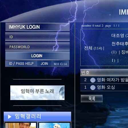
member 0 total 2 page 1 / 1
대조영 (2
천추태후 
전체
|
(114)
(1)
징비
|
1)
|
M:0 G:14
번호
영화 여자가 밤
2
영화 오싱
1