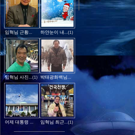
임혁님 근황...
하얀눈이 내...
(1)
임혁님 사진...
박태광화백님...
(1)
어제 대통령 ...
임혁님 최근...
(1)