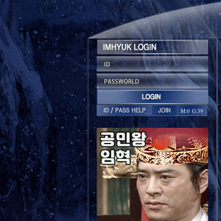
M:0 G:39