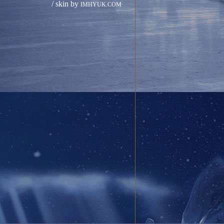
/ skin by
IMHYUK.COM